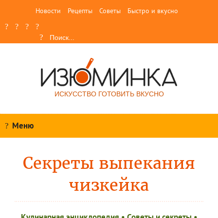
Новости
Рецепты
Советы
Быстро и вкусно
ИСКУССТВО ГОТОВИТЬ ВКУСНО
Меню
Секреты выпекания
чизкейка
Кулинарная энциклопедия
•
Советы и секреты
•