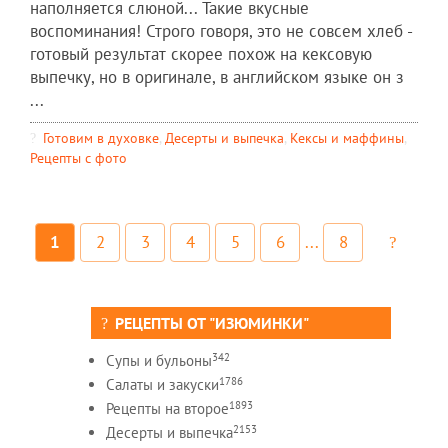
наполняется слюной... Такие вкусные
воспоминания! Строго говоря, это не совсем хлеб -
готовый результат скорее похож на кексовую
выпечку, но в оригинале, в английском языке он з
...
Готовим в духовке
,
Десерты и выпечка
,
Кексы и маффины
,
Рецепты c фото
1
2
3
4
5
6
...
8
РЕЦЕПТЫ ОТ "ИЗЮМИНКИ"
342
Супы и бульоны
1786
Салаты и закуски
1893
Рецепты на второе
2153
Десерты и выпечка