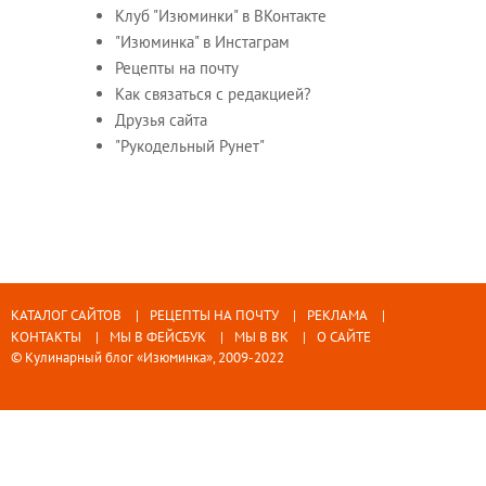
Клуб "Изюминки" в ВКонтакте
"Изюминка" в Инстаграм
Рецепты на почту
Как связаться с редакцией?
Друзья сайта
"Рукодельный Рунет"
КАТАЛОГ САЙТОВ
РЕЦЕПТЫ НА ПОЧТУ
РЕКЛАМА
КОНТАКТЫ
МЫ В ФЕЙСБУК
МЫ В ВК
О САЙТЕ
© Кулинарный блог «Изюминка», 2009-2022