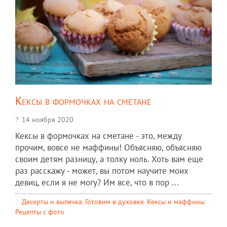
Кексы в формочках на сметане
14 ноября 2020
Кексы в формочках на сметане - это, между
прочим, вовсе не маффины! Объясняю, объясняю
своим детям разницу, а толку ноль. Хоть вам еще
раз расскажу - может, вы потом научите моих
девиц, если я не могу? Им все, что в пор ...
Десерты и выпечка
,
Готовим в духовке
,
Кексы и маффины
,
Рецепты c фото