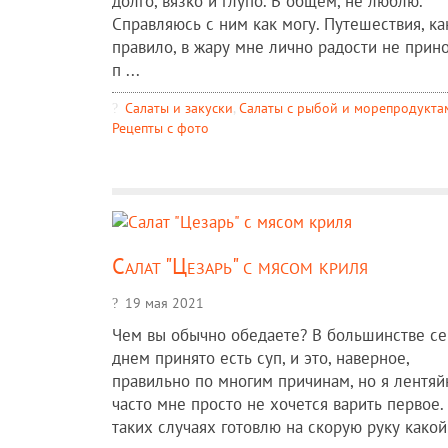
долго, вязко и глупо. В общем, не люблю.
Справляюсь с ним как могу. Путешествия, ка
правило, в жару мне лично радости не прино
п ...
Салаты и закуски
,
Салаты с рыбой и морепродукта
Рецепты c фото
Салат "Цезарь" с мясом криля
19 мая 2021
Чем вы обычно обедаете? В большинстве с
днем принято есть суп, и это, наверное,
правильно по многим причинам, но я лентяйк
часто мне просто не хочется варить первое.
таких случаях готовлю на скорую руку какой-