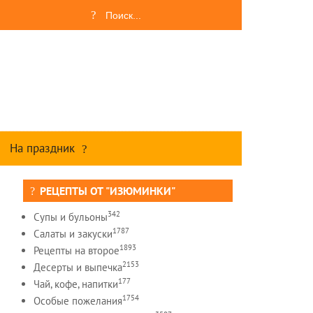
На праздник
РЕЦЕПТЫ ОТ "ИЗЮМИНКИ"
342
Супы и бульоны
1787
Салаты и закуски
1893
Рецепты на второе
2153
Десерты и выпечка
177
Чай, кофе, напитки
1754
Особые пожелания