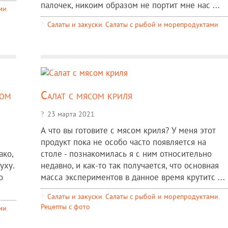
палочек, никоим образом не портит мне нас ...
ми
,
Салаты и закуски
,
Салаты с рыбой и морепродуктами
ком
Салат с мясом криля
23 марта 2021
А что вы готовите с мясом криля? У меня этот
продукт пока не особо часто появляется на
ако,
столе - познакомилась я с ним относительно
уху.
недавно, и как-то так получается, что основная
о
масса экспериментов в данное время крутитс ...
Салаты и закуски
,
Салаты с рыбой и морепродуктами
,
Рецепты c фото
ми
,