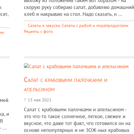
выхожу из положения таким вот образом - на
к
скорую руку собираю салат, добавляю домашний
сят,
хлеб и накрываю на стол. Надо сказать, н ...
Салаты и закуски
,
Салаты с рыбой и морепродуктами
,
Рецепты c фото
ми
,
Салат с крабовыми палочками и
апельсином
емей
13 мая 2021
Салат с крабовыми палочками и апельсином -
а, и
это что-то такое солнечное, легкое, свежее и
 В
вкусное, что даже тот факт, что готовился он на
 ...
основе непопулярных и не ЗОЖ-ных крабовых