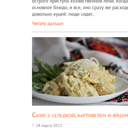
острого приступа хозяйственной лени. Когд
основное блюдо, и все, оно сразу же расхо
довольно куцей: люди сидят,
Читать дальше
Салат с селедкой, картофелем и яйцо
28 марта 2022