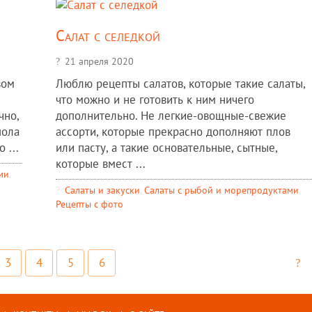
Салат с селедкой
21 апреля 2020
вом
Люблю рецепты салатов, которые такие салаты,
что можно и не готовить к ним ничего
чно,
дополнительно. Не легкие-овощные-свежие
пола
ассорти, которые прекрасно дополняют плов
 ...
или пасту, а такие основательные, сытные,
которые вмест ...
ми
,
Салаты и закуски
,
Салаты с рыбой и морепродуктами
,
Рецепты c фото
3
4
5
6