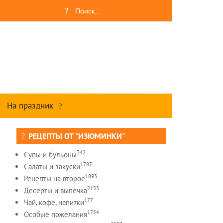
На праздник
РЕЦЕПТЫ ОТ "ИЗЮМИНКИ"
342
Супы и бульоны
1787
Салаты и закуски
1893
Рецепты на второе
2153
Десерты и выпечка
177
Чай, кофе, напитки
1754
Особые пожелания