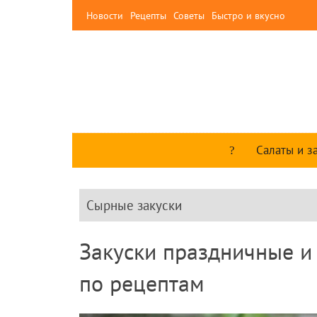
Новости
Рецепты
Советы
Быстро и вкусно
Салаты и з
Сырные закуски
Закуски праздничные и 
по рецептам