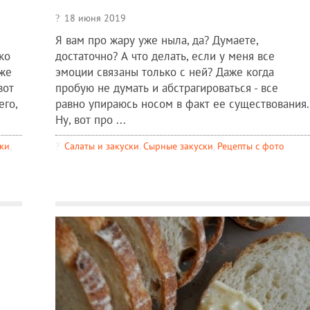
18 июня 2019
Я вам про жару уже ныла, да? Думаете,
ко
достаточно? А что делать, если у меня все
аже
эмоции связаны только с ней? Даже когда
вот
пробую не думать и абстрагироваться - все
его,
равно упираюсь носом в факт ее существования.
Ну, вот про ...
ки
,
Салаты и закуски
,
Сырные закуски
,
Рецепты c фото