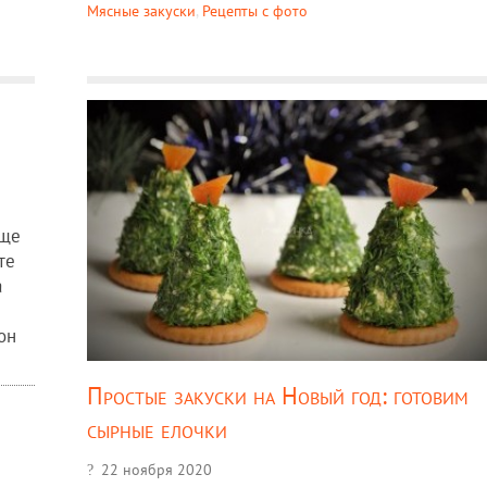
Мясные закуски
,
Рецепты c фото
аще
те
а
он
Простые закуски на Новый год: готовим
сырные елочки
22 ноября 2020