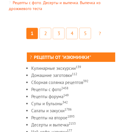
Рецепты c фото
,
Десерты и выпечка
,
Выпечка из
дрожжевого теста
1
2
3
4
5
РЕЦЕПТЫ ОТ "ИЗЮМИНКИ"
139
Кулинарные экскурсии
112
Домашние заготовки
392
Сборная солянка рецептов
2458
Рецепты c фото
149
Рецепты форума
342
Супы и бульоны
1786
Салаты и закуски
1893
Рецепты на второе
2153
Десерты и выпечка
177
Чай, кофе, напитки