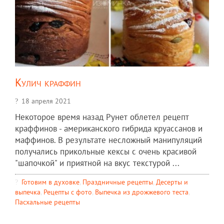
Кулич краффин
18 апреля 2021
Некоторое время назад Рунет облетел рецепт
краффинов - американского гибрида круассанов и
маффинов. В результате несложный манипуляций
получались прикольные кексы с очень красивой
"шапочкой" и приятной на вкус текстурой ...
Готовим в духовке
,
Праздничные рецепты
,
Десерты и
выпечка
,
Рецепты c фото
,
Выпечка из дрожжевого теста
,
Пасхальные рецепты