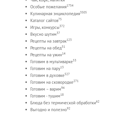
1754
Особые пожелания
3505
Кулинарная энциклопедия
75
Каталог сайтов
372
Игры, конкурсы
37
Вкусно шутим
123
Рецепты на завтрак
51
Рецепты на обед
14
Рецепты на ужин
53
Готовим в мультиварке
13
Готовим на пару
527
Готовим в духовке
271
Готовим на сковородке
94
Готовим – варим
18
Готовим - тушим
62
Блюда без термической обработки
92
Выгодно и полезно