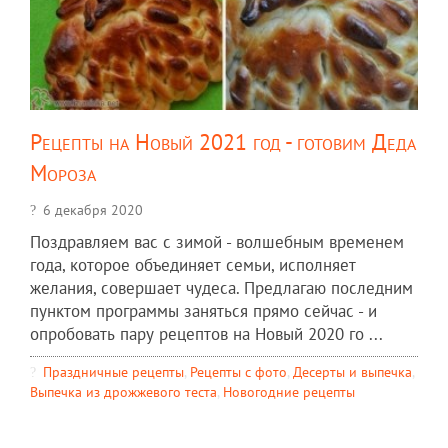
Рецепты на Новый 2021 год - готовим Деда
Мороза
6 декабря 2020
Поздравляем вас с зимой - волшебным временем
года, которое объединяет семьи, исполняет
желания, совершает чудеса. Предлагаю последним
пунктом программы заняться прямо сейчас - и
опробовать пару рецептов на Новый 2020 го ...
Праздничные рецепты
,
Рецепты c фото
,
Десерты и выпечка
,
Выпечка из дрожжевого теста
,
Новогодние рецепты