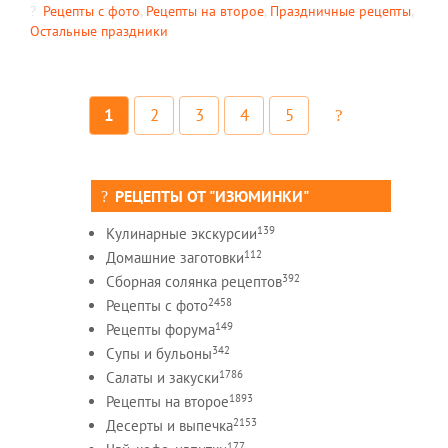
Рецепты c фото
,
Рецепты на второе
,
Праздничные рецепты
,
Остальные праздники
1
2
3
4
5
РЕЦЕПТЫ ОТ "ИЗЮМИНКИ"
139
Кулинарные экскурсии
112
Домашние заготовки
392
Сборная солянка рецептов
2458
Рецепты c фото
149
Рецепты форума
342
Супы и бульоны
1786
Салаты и закуски
1893
Рецепты на второе
2153
Десерты и выпечка
177