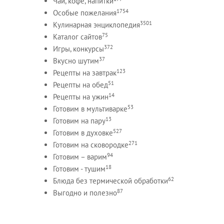
Чай, кофе, напитки
1754
Особые пожелания
3501
Кулинарная энциклопедия
75
Каталог сайтов
372
Игры, конкурсы
37
Вкусно шутим
123
Рецепты на завтрак
51
Рецепты на обед
14
Рецепты на ужин
53
Готовим в мультиварке
13
Готовим на пару
527
Готовим в духовке
271
Готовим на сковородке
94
Готовим – варим
18
Готовим - тушим
62
Блюда без термической обработки
87
Выгодно и полезно