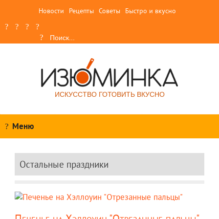
Новости
Рецепты
Советы
Быстро и вкусно
ИСКУССТВО ГОТОВИТЬ ВКУСНО
Меню
Остальные праздники
Печенье на Хэллоуин "Отрезанные пальцы"