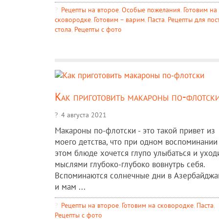
Рецепты на второе
,
Особые пожелания
,
Готовим на
сковородке
,
Готовим – варим
,
Паста
,
Рецепты для пос
стола
,
Рецепты c фото
Как приготовить макароны по-флотск
4 августа 2021
Макароны по-флотски - это такой привет из
моего детства, что при одном воспоминании
этом блюде хочется глупо улыбаться и уход
мыслями глубоко-глубоко вовнутрь себя.
Вспоминаются солнечные дни в Азербайджа
и мам ...
Рецепты на второе
,
Готовим на сковородке
,
Паста
,
Рецепты c фото