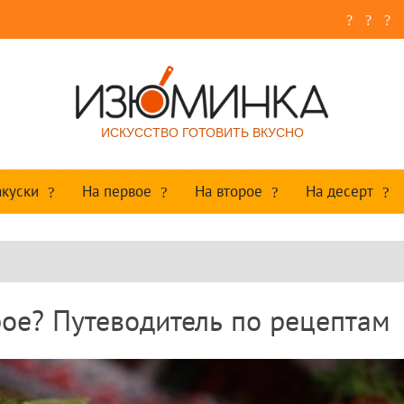
ИСКУССТВО ГОТОВИТЬ ВКУСНО
акуски
На первое
На второе
На десерт
рое? Путеводитель по рецептам