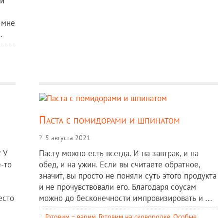
ми
 мне
.
Паста с помидорами и шпинатом
5 августа 2021
 У
Пасту можно есть всегда. И на завтрак, и на
-то
обед, и на ужин. Если вы считаете обратное,
значит, вы просто не поняли суть этого продукта
и не прочувствовали его. Благодаря соусам
есто
можно до бесконечности импровизировать и ...
Готовим – варим
,
Готовим на сковородке
,
Особые