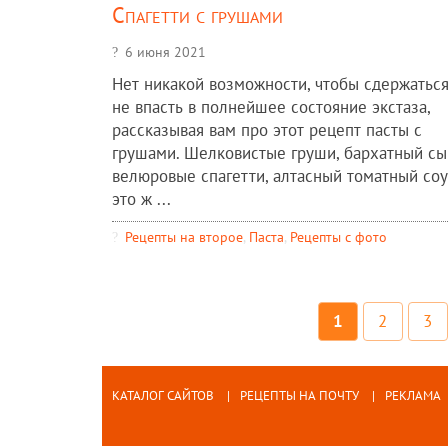
Спагетти с грушами
6 июня 2021
Нет никакой возможности, чтобы сдержаться
не впасть в полнейшее состояние экстаза,
рассказывая вам про этот рецепт пасты с
грушами. Шелковистые груши, бархатный сы
велюровые спагетти, алтасный томатный соус
это ж ...
Рецепты на второе
,
Паста
,
Рецепты c фото
1
2
3
КАТАЛОГ САЙТОВ
РЕЦЕПТЫ НА ПОЧТУ
РЕКЛАМА