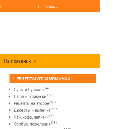
На праздник
РЕЦЕПТЫ ОТ "ИЗЮМИНКИ"
342
Супы и бульоны
1786
Салаты и закуски
1893
Рецепты на второе
2153
Десерты и выпечка
177
Чай, кофе, напитки
1754
Особые пожелания