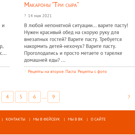
Макароны "Три сыра"
14 мая 2021
 и
В любой непонятной ситуации... варите пасту!
Нужен красивый обед на скорую руку для
внезапных гостей? Варите пасту. Требуется
р,
накормить детей-нехочух? Варите пасту.
...
Проголодались и просто метаете о тарелке
домашней еды? ...
Рецепты на второе
,
Паста
,
Рецепты c фото
4
5
6
...
9
КОНТАКТЫ
МЫ В ФЕЙСБУК
МЫ В ВК
О САЙТЕ