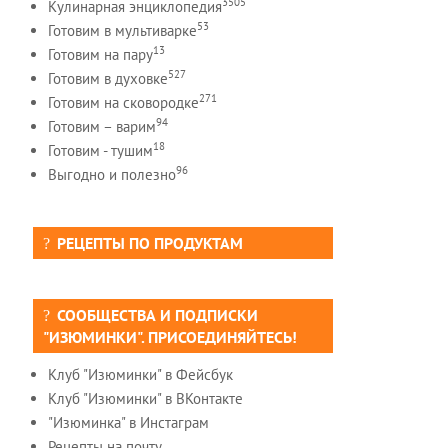
3505
Кулинарная энциклопедия
53
Готовим в мультиварке
13
Готовим на пару
527
Готовим в духовке
271
Готовим на сковородке
94
Готовим – варим
18
Готовим - тушим
96
Выгодно и полезно
РЕЦЕПТЫ ПО ПРОДУКТАМ
СООБЩЕСТВА И ПОДПИСКИ
"ИЗЮМИНКИ". ПРИСОЕДИНЯЙТЕСЬ!
Клуб "Изюминки" в Фейсбук
Клуб "Изюминки" в ВКонтакте
"Изюминка" в Инстаграм
Рецепты на почту