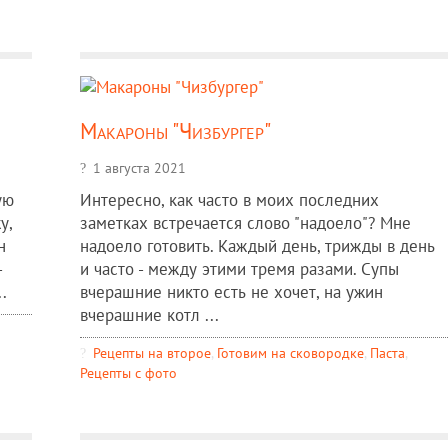
Макароны "Чизбургер"
1 августа 2021
ую
Интересно, как часто в моих последних
у,
заметках встречается слово "надоело"? Мне
н
надоело готовить. Каждый день, трижды в день
-
и часто - между этими тремя разами. Супы
.
вчерашние никто есть не хочет, на ужин
вчерашние котл ...
Рецепты на второе
,
Готовим на сковородке
,
Паста
,
Рецепты c фото