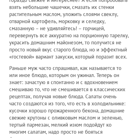
гораздо свежее и интереснее? А если попробовать
взять небольшие чашечки, смазать их стенки
растительным маслом, уложить слоями свеклу,
отварной картофель, морковку и селедку,
смазанную – не удивляйтесь! – горчицей,
перевернуть все аккуратно на порционную тарелку,
украсить домашним майонезом, то получится не
просто новый вкус старого блюда, но и эффектный
«гостевой» вариант закуски, который поразит всех.
Раньше муж часто спрашивал, как называется то
или иное блюдо, которым он ужинал. Теперь он
знает: зачастую я спонтанно и с вдохновением
смешиваю то, что не смешивается в классических
рецептах, получая новые блюда. Салаты очень
часто создаются из того, что есть в холодильнике:
кусочки хорошо прожаренного бекона, домашние
свежие крутоны с оливковым маслом и зеленью,
тертый пармезан, мелкий изюм подойдут ко
многим салатам, надо просто не бояться