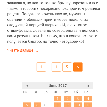
завалялся, но как-то только брынзу порезать и все
- даже и говорить несерьезно. Экспромтом родился
рецепт. Получилось очень вкусно, мужчины
оценили и обещали прийти через неделю, за
следующей порцией шариков. Идею я потом
отшлифовала, довела до совершенства и делюсь с
вами результатом. Не скажу, что в конечном счете
получается быстро, но точно нетрудоемко!
Читать дальше ...
1
...
4
5
6
«
Июнь 2017
»
Пн
Вт
Ср
Чт
Пт
Сб
Вс
1
2
3
4
5
6
7
8
9
10
11