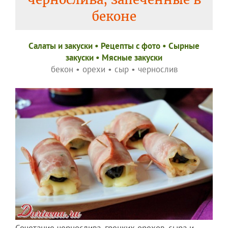
беконе
Салаты и закуски
•
Рецепты c фото
•
Сырные
закуски
•
Мясные закуски
бекон
•
орехи
•
сыр
•
чернослив