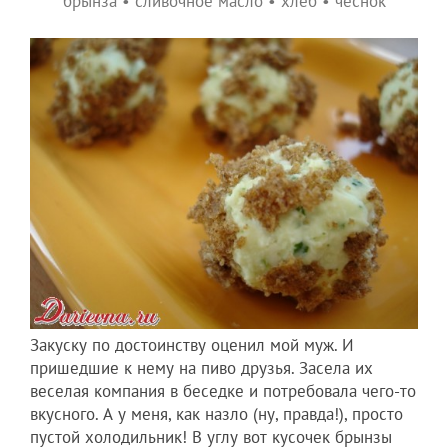
брынза
•
сливочное масло
•
хлеб
•
чеснок
Закуску по достоинству оценил мой муж. И
пришедшие к нему на пиво друзья. Засела их
веселая компания в беседке и потребовала чего-то
вкусного. А у меня, как назло (ну, правда!), просто
пустой холодильник! В углу вот кусочек брынзы