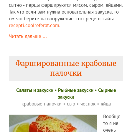
сытно - перцы фаршируются мясом, сыром, яйцами.
Так что если вам нужна основательная закуска, то
смело берите на вооружение этот рецепт сайта
recepti.coolreferat.com
.
Читать дальше ...
Фаршированные крабовые
палочки
Салаты и закуски
•
Рыбные закуски
•
Сырные
закуски
крабовые палочки
•
сыр
•
чеснок
•
яйца
Вообще-
то я не
очень