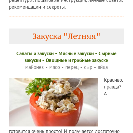
рецептуры, пошаговые инструкции, личные советы,
рекомендации и секреты.
Закуска "Летняя"
Салаты и закуски
•
Мясные закуски
•
Сырные
закуски
•
Овощные и грибные закуски
майонез
•
мясо
•
перец
•
сыр
•
яйца
Красиво,
правда?
А
готовится очень просто! И получается достаточно