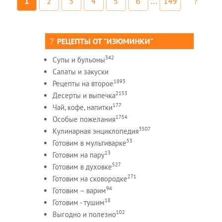
1
2
3
4
5
6
...
149
РЕЦЕПТЫ ОТ "ИЗЮМИНКИ"
342
Супы и бульоны
Салаты и закуски
1893
Рецепты на второе
2153
Десерты и выпечка
177
Чай, кофе, напитки
1754
Особые пожелания
3507
Кулинарная энциклопедия
53
Готовим в мультиварке
13
Готовим на пару
527
Готовим в духовке
271
Готовим на сковородке
94
Готовим – варим
18
Готовим - тушим
102
Выгодно и полезно