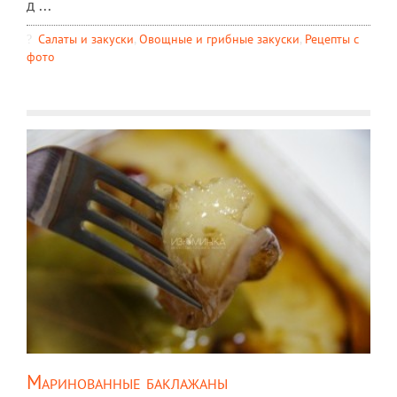
д ...
Салаты и закуски
,
Овощные и грибные закуски
,
Рецепты c
фото
Маринованные баклажаны