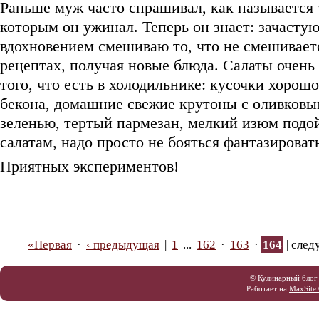
Раньше муж часто спрашивал, как называется 
которым он ужинал. Теперь он знает: зачастую
вдохновением смешиваю то, что не смешивает
рецептах, получая новые блюда. Салаты очень 
того, что есть в холодильнике: кусочки хорош
бекона, домашние свежие крутоны с оливковы
зеленью, тертый пармезан, мелкий изюм подо
салатам, надо просто не бояться фантазироват
Приятных экспериментов!
«Первая
·
‹ предыдущая
|
1
...
162
·
163
·
164
|
след
© Кулинарный блог
Работает на
MaxSite