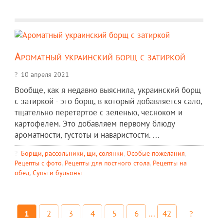
Ароматный украинский борщ с затиркой
10 апреля 2021
Вообще, как я недавно выяснила, украинский борщ
с затиркой - это борщ, в который добавляется сало,
тщательно перетертое с зеленью, чесноком и
картофелем. Это добавляем первому блюду
ароматности, густоты и наваристости. ...
Борщи, рассольники, щи, солянки
,
Особые пожелания
,
Рецепты c фото
,
Рецепты для постного стола
,
Рецепты на
обед
,
Супы и бульоны
1
2
3
4
5
6
...
42