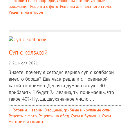
Готовим на сковородке
,
Овощи на второе
,
Особые
пожелания
,
Рецепты c фото
,
Рецепты для постного стола
,
Рецепты на второе
Суп с колбасой
21 июля 2021
Знаете, почему я сегодня варила суп с колбасой
вместо борща? Два часа решали с Новенькой
какой-то пример. Девочка думала вслух:- 40
прибавить 5 будет 7.- Иванна, ты понимаешь, что
такое 40?- Ну, да, двухзначное число ...
Готовим – варим
,
Овощные, грибные и крупяные супы
,
Рецепты c фото
,
Рецепты на обед
,
Супы и бульоны
,
Супы
мясные и из птицы