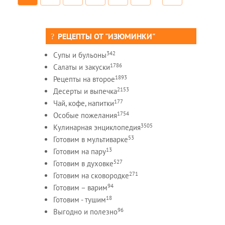
РЕЦЕПТЫ ОТ "ИЗЮМИНКИ"
342
Супы и бульоны
1786
Салаты и закуски
1893
Рецепты на второе
2153
Десерты и выпечка
177
Чай, кофе, напитки
1754
Особые пожелания
3505
Кулинарная энциклопедия
53
Готовим в мультиварке
13
Готовим на пару
527
Готовим в духовке
271
Готовим на сковородке
94
Готовим – варим
18
Готовим - тушим
96
Выгодно и полезно