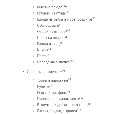
114
Мясные блюда
63
Готовим из птицы
42
Блюда из рыбы и морепродуктов
6
Субпродукты
147
Овощи на второе
15
Грибы на второе
45
Блюда из яиц
68
Крупы
61
Паста
110
Несладкая выпечка
1993
Десерты и выпечка
82
Торты и пирожные
14
Рулеты
76
Кексы и маффины
132
Пироги, запеканки, тарты
40
Выпечка из дрожжевого теста
114
Блины, оладьи, сырники