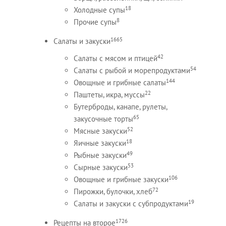
18
Холодные супы
8
Прочие супы
1665
Салаты и закуски
42
Салаты с мясом и птицей
54
Салаты с рыбой и морепродуктами
144
Овощные и грибные салаты
22
Паштеты, икра, муссы
Бутерброды, канапе, рулеты,
65
закусочные торты
52
Мясные закуски
18
Яичные закуски
49
Рыбные закуски
53
Сырные закуски
106
Овощные и грибные закуски
72
Пирожки, булочки, хлеб
19
Салаты и закуски с субпродуктами
1726
Рецепты на второе