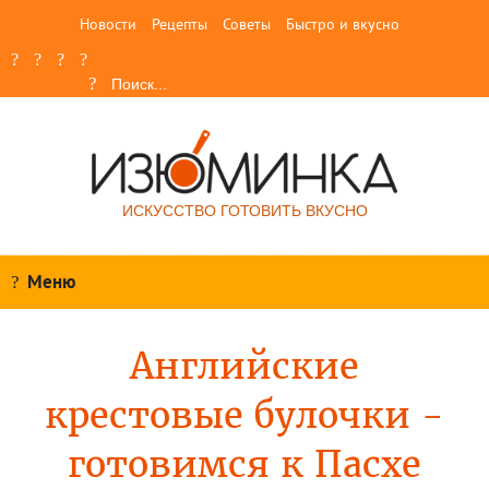
Новости
Рецепты
Советы
Быстро и вкусно
ИСКУССТВО ГОТОВИТЬ ВКУСНО
Меню
Английские
крестовые булочки -
готовимся к Пасхе