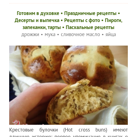
Готовим в духовке
•
Праздничные рецепты
•
Десерты и выпечка
•
Рецепты c фото
•
Пироги,
запеканки, тарты
•
Пасхальные рецепты
дрожжи
•
мука
•
сливочное масло
•
яйца
Крестовые булочки (Hot cross buns) имеют
длинную историю: первое упоминание в книгах о