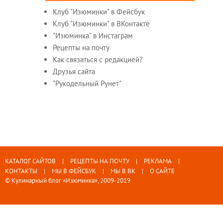
Клуб "Изюминки" в Фейсбук
Клуб "Изюминки" в ВКонтакте
"Изюминка" в Инстаграм
Рецепты на почту
Как связаться с редакцией?
Друзья сайта
"Рукодельный Рунет"
КАТАЛОГ САЙТОВ
РЕЦЕПТЫ НА ПОЧТУ
РЕКЛАМА
КОНТАКТЫ
МЫ В ФЕЙСБУК
МЫ В ВК
О САЙТЕ
© Кулинарный блог «Изюминка», 2009-2019