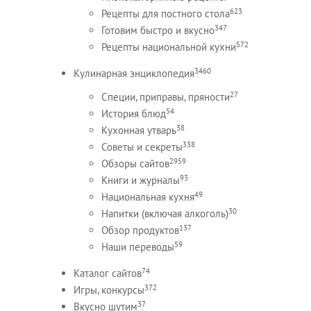
623
Рецепты для постного стола
347
Готовим быстро и вкусно
572
Рецепты национальной кухни
3460
Кулинарная энциклопедия
27
Специи, приправы, пряности
54
История блюд
38
Кухонная утварь
338
Советы и секреты
2959
Обзоры сайтов
93
Книги и журналы
49
Национальная кухня
30
Напитки (включая алкоголь)
137
Обзор продуктов
59
Наши переводы
74
Каталог сайтов
372
Игры, конкурсы
37
Вкусно шутим