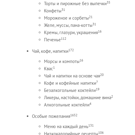
35
Торты и пирожные без выпечки
31
Конфеты
21
Мороженое и сорбеты
31
Желе, муссы, пана-котты
16
Кремы, глазури, украшения
112
Печенье
172
Чай, кофе, напитки
16
Морсы и компоты
1
Квас
20
Чай и напитки на основе чая
7
Кофе и кофейные напитки
19
Безалкогольные коктейли
2
Ликеры, настойки, домашние вина
4
Алкогольные коктейли
1652
Особые пожелания
131
Меню на каждый день
106
Низкокалорийные рецепты