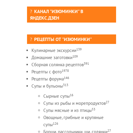
КАНАЛ "ИЗЮМИНКИ" В
ЯНДЕКС.ДЗЕН
РЕЦЕПТЫ ОТ "ИЗЮМИНКИ"
139
Кулинарные экскурсии
109
Домашние заготовки
391
Сборная солянка рецептов
1978
Рецепты c фото
146
Рецепты форума
313
Супы и бульоны
16
Сырные супы
27
Супы из рыбы и морепродуктов
53
Супы мясные и из птицы
Овощные, грибные и крупяные
126
супы
27
Борщи, рассольники, щи, солянки