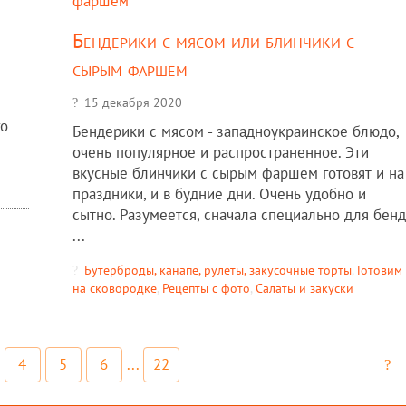
Бендерики с мясом или блинчики с
сырым фаршем
15 декабря 2020
го
Бендерики с мясом - западноукраинское блюдо,
очень популярное и распространенное. Эти
вкусные блинчики с сырым фаршем готовят и на
праздники, и в будние дни. Очень удобно и
сытно. Разумеется, сначала специально для бенд
...
Бутерброды, канапе, рулеты, закусочные торты
,
Готовим
на сковородке
,
Рецепты c фото
,
Салаты и закуски
4
5
6
...
22