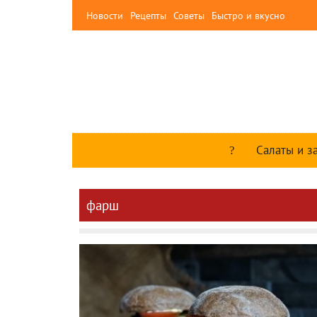
Новости
Рецепты
Советы
Быстро и вкусно
Салаты и з
фарш