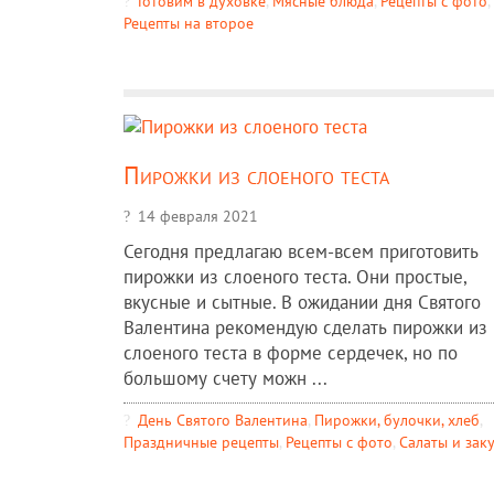
Готовим в духовке
,
Мясные блюда
,
Рецепты c фото
,
Рецепты на второе
Пирожки из слоеного теста
14 февраля 2021
Сегодня предлагаю всем-всем приготовить
пирожки из слоеного теста. Они простые,
вкусные и сытные. В ожидании дня Святого
Валентина рекомендую сделать пирожки из
слоеного теста в форме сердечек, но по
большому счету можн ...
День Святого Валентина
,
Пирожки, булочки, хлеб
,
Праздничные рецепты
,
Рецепты c фото
,
Салаты и зак