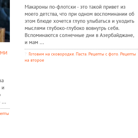
Макароны по-флотски - это такой привет из
моего детства, что при одном воспоминании об
этом блюде хочется глупо улыбаться и уходить
мыслями глубоко-глубоко вовнутрь себя.
Вспоминаются солнечные дни в Азербайджане,
и мам ...
ами
Готовим на сковородке
,
Паста
,
Рецепты c фото
,
Рецепты
на второе
за
 и
о
...
епты