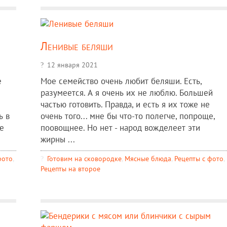
Ленивые беляши
12 января 2021
е
Мое семейство очень любит беляши. Есть,
разумеется. А я очень их не люблю. Большей
частью готовить. Правда, и есть я их тоже не
ь в
очень того... мне бы что-то полегче, попроще,
е
поовощнее. Но нет - народ вожделеет эти
жирны ...
фото
,
Готовим на сковородке
,
Мясные блюда
,
Рецепты c фото
,
Рецепты на второе