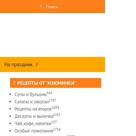
На праздник
РЕЦЕПТЫ ОТ "ИЗЮМИНКИ"
342
Супы и бульоны
1787
Салаты и закуски
1893
Рецепты на второе
2153
Десерты и выпечка
177
Чай, кофе, напитки
1754
Особые пожелания