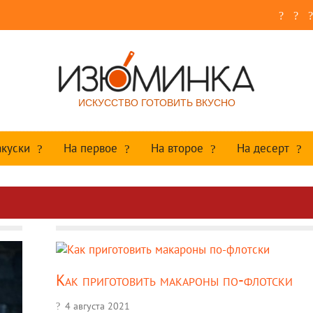
ИСКУССТВО ГОТОВИТЬ ВКУСНО
акуски
На первое
На второе
На десерт
Как приготовить макароны по-флотски
4 августа 2021