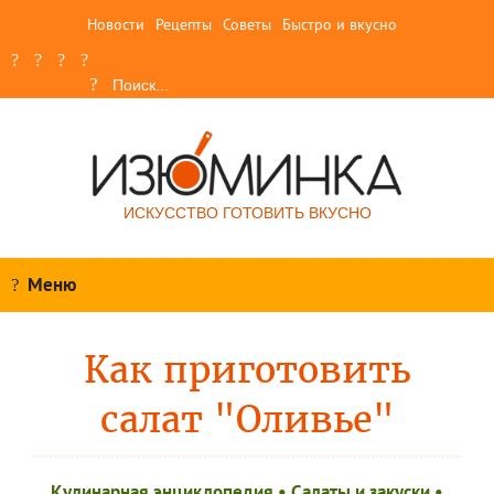
Новости
Рецепты
Советы
Быстро и вкусно
ИСКУССТВО ГОТОВИТЬ ВКУСНО
Меню
Как приготовить
салат "Оливье"
Кулинарная энциклопедия
•
Салаты и закуски
•