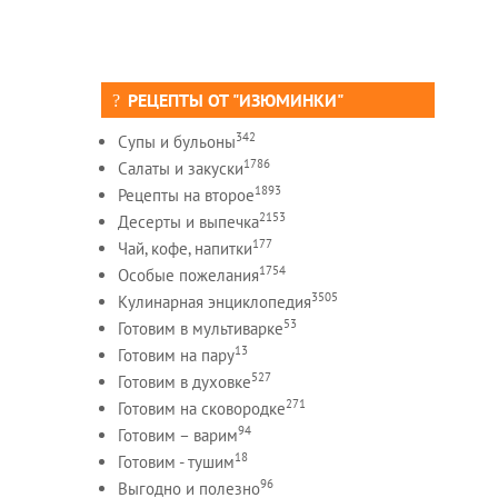
РЕЦЕПТЫ ОТ "ИЗЮМИНКИ"
342
Супы и бульоны
1786
Салаты и закуски
1893
Рецепты на второе
2153
Десерты и выпечка
177
Чай, кофе, напитки
1754
Особые пожелания
3505
Кулинарная энциклопедия
53
Готовим в мультиварке
13
Готовим на пару
527
Готовим в духовке
271
Готовим на сковородке
94
Готовим – варим
18
Готовим - тушим
96
Выгодно и полезно