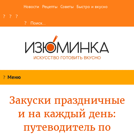
Новости
Рецепты
Советы
Быстро и вкусно
ИСКУССТВО ГОТОВИТЬ ВКУСНО
Меню
Закуски праздничные
и на каждый день:
путеводитель по