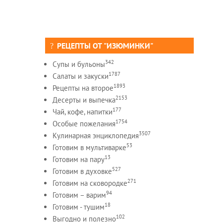
РЕЦЕПТЫ ОТ "ИЗЮМИНКИ"
342
Супы и бульоны
1787
Салаты и закуски
1893
Рецепты на второе
2153
Десерты и выпечка
177
Чай, кофе, напитки
1754
Особые пожелания
3507
Кулинарная энциклопедия
53
Готовим в мультиварке
13
Готовим на пару
527
Готовим в духовке
271
Готовим на сковородке
94
Готовим – варим
18
Готовим - тушим
102
Выгодно и полезно