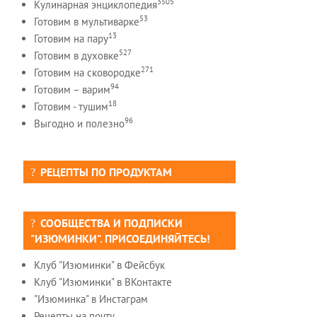
3505
Кулинарная энциклопедия
53
Готовим в мультиварке
13
Готовим на пару
527
Готовим в духовке
271
Готовим на сковородке
94
Готовим – варим
18
Готовим - тушим
96
Выгодно и полезно
РЕЦЕПТЫ ПО ПРОДУКТАМ
СООБЩЕСТВА И ПОДПИСКИ
"ИЗЮМИНКИ". ПРИСОЕДИНЯЙТЕСЬ!
Клуб "Изюминки" в Фейсбук
Клуб "Изюминки" в ВКонтакте
"Изюминка" в Инстаграм
Рецепты на почту