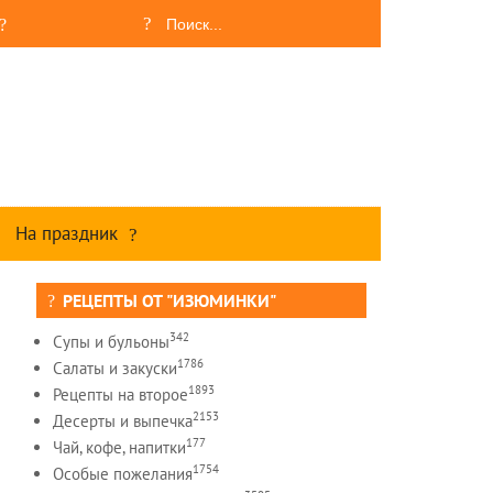
На праздник
РЕЦЕПТЫ ОТ "ИЗЮМИНКИ"
342
Супы и бульоны
1786
Салаты и закуски
1893
Рецепты на второе
2153
Десерты и выпечка
177
Чай, кофе, напитки
1754
Особые пожелания