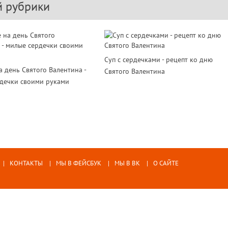
й рубрики
Суп с сердечками - рецепт ко дню
а день Святого Валентина -
Святого Валентина
дечки своими руками
КОНТАКТЫ
МЫ В ФЕЙСБУК
МЫ В ВК
О САЙТЕ