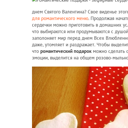
днем Святого Валентина? Свое виденье это
для романтического меню
. Продолжая начат
сердечки можно приготовить в домашних ус
что выбираются или продумываются с душой
заполоняет мир перед днем Всех Влюбленных
даже, утомляет и раздражает. Чтобы выделит
что
романтический подарок
можно сделать с
эмоции, выделится на общем розово-мыльно