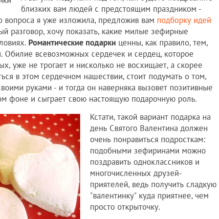
близких вам людей с предстоящим праздником -
го вопроса я уже изложила, предложив вам
подборку идей
ый разговор, хочу показать, какие милые зефирные
ловиях.
Романтические подарки
ценны, как правило, тем,
. Обилие всевозможных сердечек и сердец, которое
, уже не трогает и нисколько не восхищает, а скорее
ься в этом сердечном нашествии, стоит подумать о том,
воими руками - и тогда он наверняка вызовет позитивные
м фоне и сыграет свою настоящую подарочную роль.
Кстати, такой вариант подарка на
день Святого Валентина должен
очень понравиться подросткам:
подобными зефиринами можно
поздравить одноклассников и
многочисленных друзей-
приятелей, ведь получить сладкую
"валентинку" куда приятнее, чем
просто открыточку.