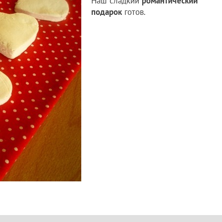
Наш сладкий
романтический
подарок
готов.