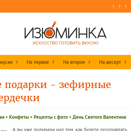
ИСКУССТВО ГОТОВИТЬ ВКУСНО
акуски
На первое
На второе
На десерт
 подарки - зефирные
ердечки
ка
•
Конфеты
•
Рецепты c фото
•
День Святого Валентина
А вы уже подумали над тем, как будете поздравлять