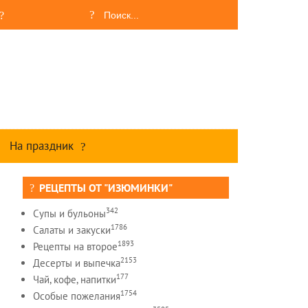
На праздник
РЕЦЕПТЫ ОТ "ИЗЮМИНКИ"
342
Супы и бульоны
1786
Салаты и закуски
1893
Рецепты на второе
2153
Десерты и выпечка
177
Чай, кофе, напитки
1754
Особые пожелания