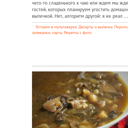
чего-то сладенького к чаю или ждем мы жд
гостей, которых планируем угостить домаш
выпечкой. Нет, алгоритм другой: я их реал ...
Готовим в мультиварке
,
Десерты и выпечка
,
Пироги,
запеканки, тарты
,
Рецепты c фото