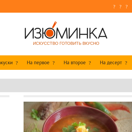
ИСКУССТВО ГОТОВИТЬ ВКУСНО
акуски
На первое
На второе
На десерт