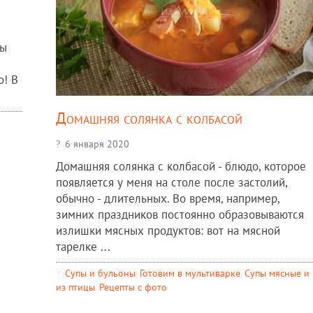
бы
о! В
Домашняя солянка с колбасой
6 января 2020
Домашняя солянка с колбасой - блюдо, которое
появляется у меня на столе после застолий,
обычно - длительных. Во время, например,
зимних праздников постоянно образовываются
излишки мясных продуктов: вот на мясной
тарелке ...
Супы и бульоны
,
Готовим в мультиварке
,
Супы мясные и
из птицы
,
Рецепты c фото