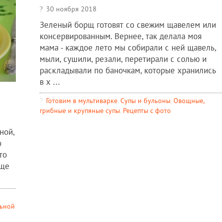
30 ноября 2018
Зеленый борщ готовят со свежим щавелем или
консервированным. Вернее, так делала моя
мама - каждое лето мы собирали с ней щавель,
мыли, сушили, резали, перетирали с солью и
раскладывали по баночкам, которые хранились
в х ...
Готовим в мультиварке
,
Супы и бульоны
,
Овощные,
грибные и крупяные супы
,
Рецепты c фото
ной,
о
то
Еще
льной