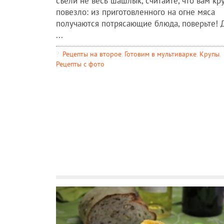
съели не весь шашлык, считайте, что вам кр
повезло: из приготовленного на огне мяса
получаются потрясающие блюда, поверьте! 
...
Рецепты на второе
,
Готовим в мультиварке
,
Крупы
,
Рецепты c фото