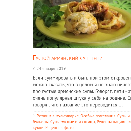
Густой армянский суп пнти
24 января 2019
Если суммировать и быть при этом откровен
можно сказать, что в целом я не знаю ничег
про густые армянские супы. Говорят, пнти - э
очень популярная штука у себя на родине. 
говорят, что название это переводится ...
Готовим в мультиварке
,
Особые пожелания
,
Супы и
бульоны
,
Супы мясные и из птицы
,
Рецепты национа
кухни
,
Рецепты c фото