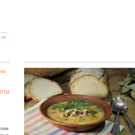
 из
епты
 они