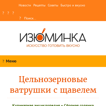
Новости
Рецепты
Советы
Быстро и вкусно
ИСКУССТВО ГОТОВИТЬ ВКУСНО
Меню
Цельнозерновые
ватрушки с щавелем
Кулинарная энциклопедия
•
Сборная солянка