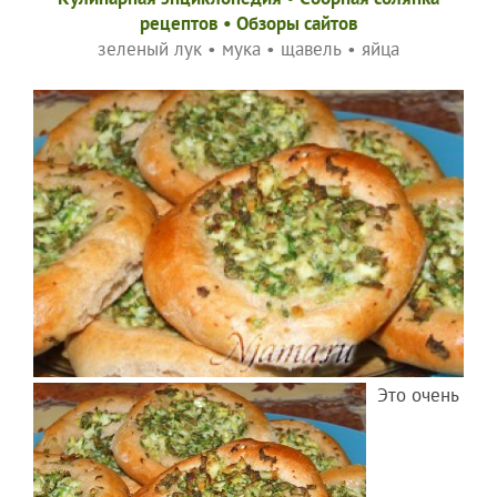
рецептов
•
Обзоры сайтов
зеленый лук
•
мука
•
щавель
•
яйца
Это очень