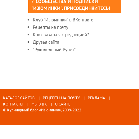
СООБЩЕСТВА И ПОДПИСКИ
"ИЗЮМИНКИ". ПРИСОЕДИНЯЙТЕСЬ!
Клуб "Изюминки" в ВКонтакте
Рецепты на почту
Как связаться с редакцией?
Друзья сайта
"Рукодельный Рунет"
КАТАЛОГ САЙТОВ
РЕЦЕПТЫ НА ПОЧТУ
РЕКЛАМА
КОНТАКТЫ
МЫ В ВК
О САЙТЕ
© Кулинарный блог «Изюминка», 2009-2022