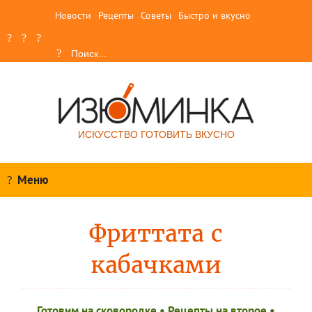
Новости
Рецепты
Советы
Быстро и вкусно
ИСКУССТВО ГОТОВИТЬ ВКУСНО
Меню
Фриттата с
кабачками
Готовим на сковородке
•
Рецепты на второе
•