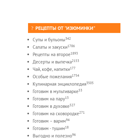
РЕЦЕПТЫ ОТ "ИЗЮМИНКИ"
342
Супы и бульоны
1786
Салаты и закуски
1893
Рецепты на второе
2153
Десерты и выпечка
177
Чай, кофе, напитки
1754
Особые пожелания
3505
Кулинарная энциклопедия
53
Готовим в мультиварке
13
Готовим на пару
527
Готовим в духовке
271
Готовим на сковородке
94
Готовим – варим
18
Готовим - тушим
96
Выгодно и полезно