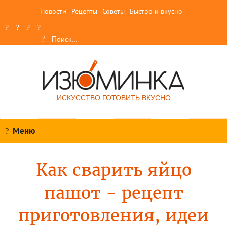
Новости
Рецепты
Советы
Быстро и вкусно
ИСКУССТВО ГОТОВИТЬ ВКУСНО
Меню
Как сварить яйцо
пашот - рецепт
приготовления, идеи