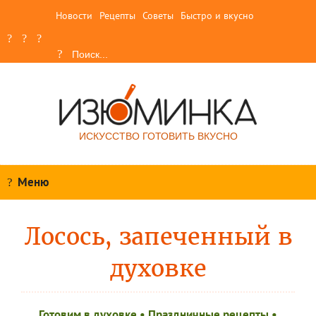
Новости
Рецепты
Советы
Быстро и вкусно
ИСКУССТВО ГОТОВИТЬ ВКУСНО
Меню
Лосось, запеченный в
духовке
Готовим в духовке
•
Праздничные рецепты
•