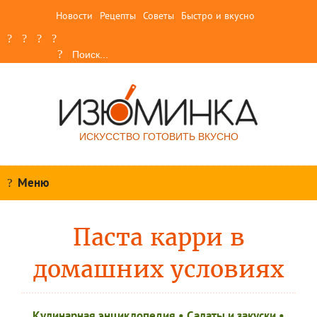
Новости
Рецепты
Советы
Быстро и вкусно
ИСКУССТВО ГОТОВИТЬ ВКУСНО
Меню
Паста карри в
домашних условиях
Кулинарная энциклопедия
•
Салаты и закуски
•