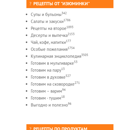
РЕЦЕПТЫ ОТ "ИЗЮМИНКИ"
342
Супы и бульоны
1786
Салаты и закуски
1893
Рецепты на второе
2153
Десерты и выпечка
177
Чай, кофе, напитки
1754
Особые пожелания
3505
Кулинарная энциклопедия
53
Готовим в мультиварке
13
Готовим на пару
527
Готовим в духовке
271
Готовим на сковородке
94
Готовим – варим
18
Готовим - тушим
96
Выгодно и полезно
РЕЦЕПТЫ ПО ПРОДУКТАМ