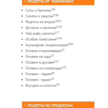
РЕЦЕПТЫ ОТ "ИЗЮМИНКИ"
342
Супы и бульоны
1786
Салаты и закуски
1893
Рецепты на второе
2153
Десерты и выпечка
177
Чай, кофе, напитки
1754
Особые пожелания
3505
Кулинарная энциклопедия
53
Готовим в мультиварке
13
Готовим на пару
527
Готовим в духовке
271
Готовим на сковородке
94
Готовим – варим
18
Готовим - тушим
93
Выгодно и полезно
РЕЦЕПТЫ ПО ПРОДУКТАМ