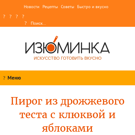
Новости
Рецепты
Советы
Быстро и вкусно
ИСКУССТВО ГОТОВИТЬ ВКУСНО
Меню
Пирог из дрожжевого
теста с клюквой и
яблоками