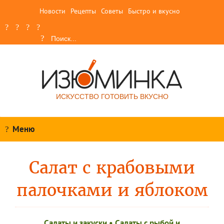
Новости
Рецепты
Советы
Быстро и вкусно
ИСКУССТВО ГОТОВИТЬ ВКУСНО
Меню
Салат с крабовыми
палочками и яблоком
Салаты и закуски
•
Салаты с рыбой и