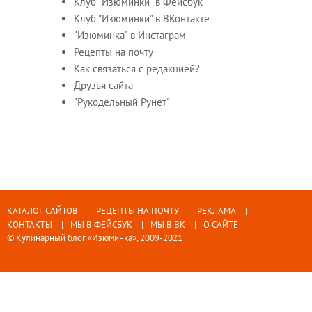
Клуб "Изюминки" в Фейсбук
Клуб "Изюминки" в ВКонтакте
"Изюминка" в Инстаграм
Рецепты на почту
Как связаться с редакцией?
Друзья сайта
"Рукодельный Рунет"
КАТАЛОГ САЙТОВ
РЕЦЕПТЫ НА ПОЧТУ
РЕКЛАМА
КОНТАКТЫ
МЫ В ФЕЙСБУК
МЫ В ВК
О САЙТЕ
© Кулинарный блог «Изюминка», 2009-2021