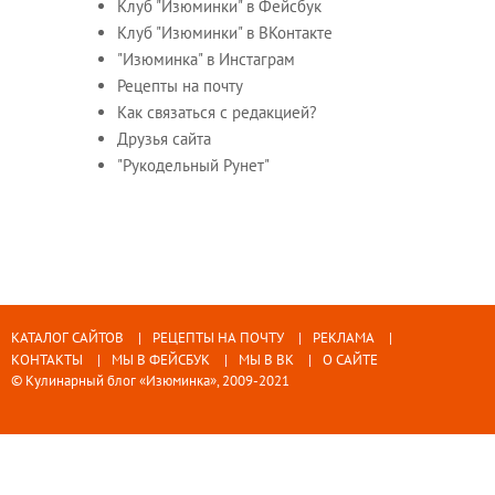
Клуб "Изюминки" в Фейсбук
Клуб "Изюминки" в ВКонтакте
"Изюминка" в Инстаграм
Рецепты на почту
Как связаться с редакцией?
Друзья сайта
"Рукодельный Рунет"
КАТАЛОГ САЙТОВ
РЕЦЕПТЫ НА ПОЧТУ
РЕКЛАМА
КОНТАКТЫ
МЫ В ФЕЙСБУК
МЫ В ВК
О САЙТЕ
© Кулинарный блог «Изюминка», 2009-2021