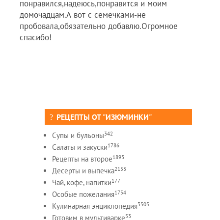
понравился,надеюсь,понравится и моим
домочадцам.А вот с семечками-не
пробовала,обязательно добавлю.Огромное
спасибо!
РЕЦЕПТЫ ОТ "ИЗЮМИНКИ"
342
Супы и бульоны
1786
Салаты и закуски
1893
Рецепты на второе
2153
Десерты и выпечка
177
Чай, кофе, напитки
1754
Особые пожелания
3505
Кулинарная энциклопедия
53
Готовим в мультиварке