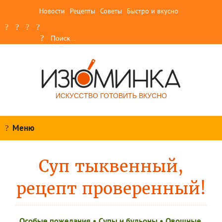
Новости
Рецепты
Советы
Быстро и вкусно
ИСКУССТВО ГОТОВИТЬ ВКУСНО
Меню
Суп тыквенный,
рецепт проверенный!
Особые пожелания
•
Супы и бульоны
•
Овощные,