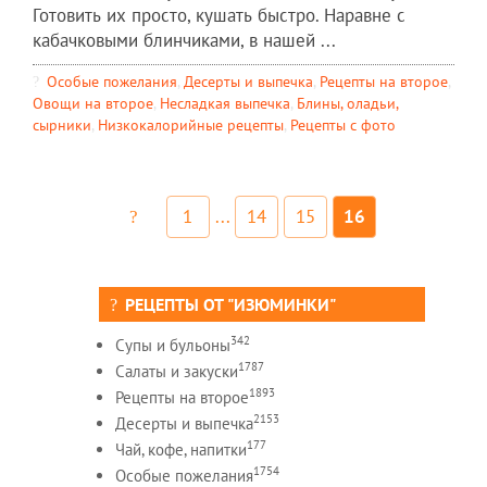
Готовить их просто, кушать быстро. Наравне с
кабачковыми блинчиками, в нашей ...
Особые пожелания
,
Десерты и выпечка
,
Рецепты на второе
,
Овощи на второе
,
Несладкая выпечка
,
Блины, оладьи,
сырники
,
Низкокалорийные рецепты
,
Рецепты c фото
1
...
14
15
16
РЕЦЕПТЫ ОТ "ИЗЮМИНКИ"
342
Супы и бульоны
1787
Салаты и закуски
1893
Рецепты на второе
2153
Десерты и выпечка
177
Чай, кофе, напитки
1754
Особые пожелания