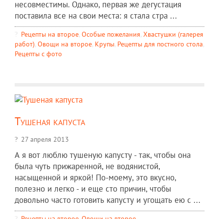
несовместимы. Однако, первая же дегустация
поставила все на свои места: я стала стра ...
Рецепты на второе
,
Особые пожелания
,
Хвастушки (галерея
работ)
,
Овощи на второе
,
Крупы
,
Рецепты для постного стола
,
Рецепты c фото
Тушеная капуста
27 апреля 2013
А я вот люблю тушеную капусту - так, чтобы она
была чуть прижаренной, не водянистой,
насыщенной и яркой! По-моему, это вкусно,
полезно и легко - и еще сто причин, чтобы
довольно часто готовить капусту и угощать ею с ...
Рецепты на второе
,
Овощи на второе