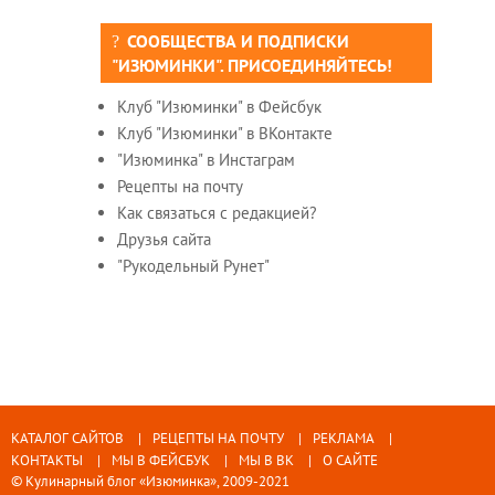
СООБЩЕСТВА И ПОДПИСКИ
"ИЗЮМИНКИ". ПРИСОЕДИНЯЙТЕСЬ!
Клуб "Изюминки" в Фейсбук
Клуб "Изюминки" в ВКонтакте
"Изюминка" в Инстаграм
Рецепты на почту
Как связаться с редакцией?
Друзья сайта
"Рукодельный Рунет"
КАТАЛОГ САЙТОВ
РЕЦЕПТЫ НА ПОЧТУ
РЕКЛАМА
КОНТАКТЫ
МЫ В ФЕЙСБУК
МЫ В ВК
О САЙТЕ
© Кулинарный блог «Изюминка», 2009-2021