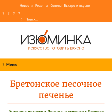
Новости
Рецепты
Советы
Быстро и вкусно
ИСКУССТВО ГОТОВИТЬ ВКУСНО
Меню
Бретонское песочное
печенье
Готовим в духовке
•
Десерты и выпечка
•
Печенье