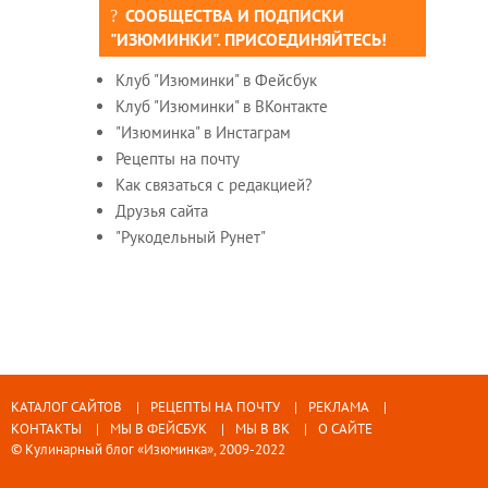
СООБЩЕСТВА И ПОДПИСКИ
"ИЗЮМИНКИ". ПРИСОЕДИНЯЙТЕСЬ!
Клуб "Изюминки" в Фейсбук
Клуб "Изюминки" в ВКонтакте
"Изюминка" в Инстаграм
Рецепты на почту
Как связаться с редакцией?
Друзья сайта
"Рукодельный Рунет"
КАТАЛОГ САЙТОВ
РЕЦЕПТЫ НА ПОЧТУ
РЕКЛАМА
КОНТАКТЫ
МЫ В ФЕЙСБУК
МЫ В ВК
О САЙТЕ
© Кулинарный блог «Изюминка», 2009-2022