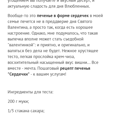
угощением вы получаете и вкусный десерт, и
актуальную сладость для дня Влюбленных.
Вообще-то это
печенье в форме сердечек
в моей
семье печется не в преддверие дня Святого
Валентина, а просто так, когда есть хорошее
настроение. Однако, мне подумалось, что такая
выпечка вполне может стать съедобной
"валентинкой": и приятно, и оригинально, и
валяться без дела не будет. Нежное хрустящее
тесто, легкая прослойка крем-чиза,
восхитительный насыщенный вкус вишни... Все
вместе - мечта. Пошаговый
рецепт печенья
"Сердечки"
- к вашим услугам!
Ингредиенты для теста:
200 г муки;
1/3 стакана сахара;