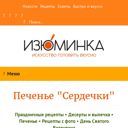
Новости
Рецепты
Советы
Быстро и вкусно
ИСКУССТВО ГОТОВИТЬ ВКУСНО
Меню
Печенье "Сердечки"
Праздничные рецепты
•
Десерты и выпечка
•
Печенье
•
Рецепты c фото
•
День Святого
Валентина