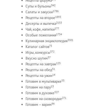
Рецепты форума
342
Супы и бульоны
1786
Салаты и закуски
1893
Рецепты на второе
2153
Десерты и выпечка
177
Чай, кофе, напитки
1754
Особые пожелания
3501
Кулинарная энциклопедия
75
Каталог сайтов
372
Игры, конкурсы
37
Вкусно шутим
123
Рецепты на завтрак
51
Рецепты на обед
14
Рецепты на ужин
53
Готовим в мультиварке
13
Готовим на пару
527
Готовим в духовке
271
Готовим на сковородке
94
Готовим – варим