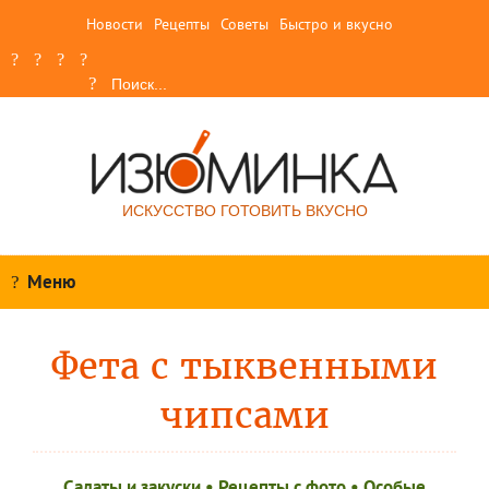
Новости
Рецепты
Советы
Быстро и вкусно
ИСКУССТВО ГОТОВИТЬ ВКУСНО
Меню
Фета с тыквенными
чипсами
Салаты и закуски
•
Рецепты c фото
•
Особые