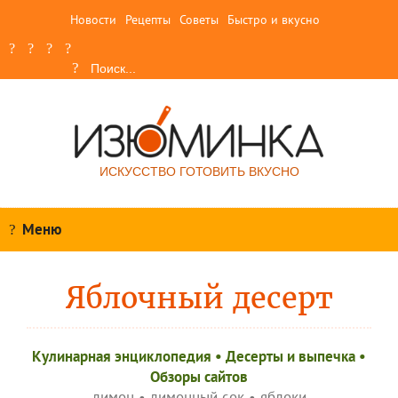
Новости
Рецепты
Советы
Быстро и вкусно
ИСКУССТВО ГОТОВИТЬ ВКУСНО
Меню
Яблочный десерт
Кулинарная энциклопедия
•
Десерты и выпечка
•
Обзоры сайтов
лимон
•
лимонный сок
•
яблоки