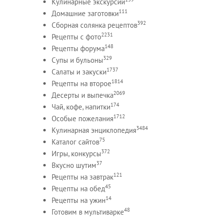
Кулинарные экскурсии
111
Домашние заготовки
392
Сборная солянка рецептов
2231
Рецепты c фото
148
Рецепты форума
329
Супы и бульоны
1737
Салаты и закуски
1814
Рецепты на второе
2069
Десерты и выпечка
174
Чай, кофе, напитки
1712
Особые пожелания
3484
Кулинарная энциклопедия
75
Каталог сайтов
372
Игры, конкурсы
37
Вкусно шутим
121
Рецепты на завтрак
45
Рецепты на обед
14
Рецепты на ужин
48
Готовим в мультиварке