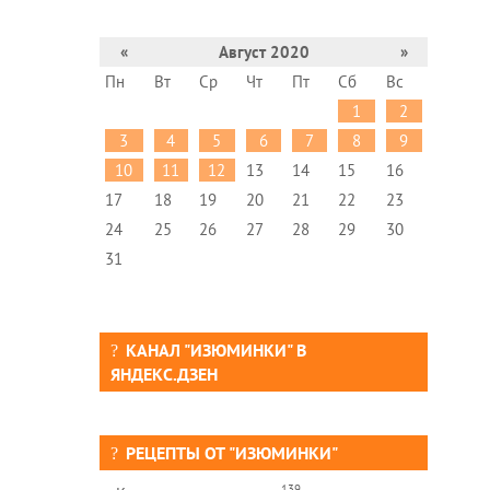
«
Август 2020
»
Пн
Вт
Ср
Чт
Пт
Сб
Вс
1
2
3
4
5
6
7
8
9
10
11
12
13
14
15
16
17
18
19
20
21
22
23
24
25
26
27
28
29
30
31
КАНАЛ "ИЗЮМИНКИ" В
ЯНДЕКС.ДЗЕН
РЕЦЕПТЫ ОТ "ИЗЮМИНКИ"
139