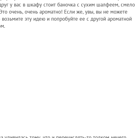
друг у вас в шкафу стоит баночка с сухим шалфеем, смело
Это очень, очень ароматно! Если же, увы, вы не можете
о возьмите эту идею и попробуйте ее с другой ароматной
ом.
ма удивилась тому, что и перечислять-то толком нечего.