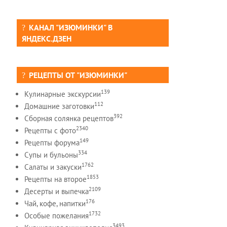
КАНАЛ "ИЗЮМИНКИ" В
ЯНДЕКС.ДЗЕН
РЕЦЕПТЫ ОТ "ИЗЮМИНКИ"
139
Кулинарные экскурсии
112
Домашние заготовки
392
Сборная солянка рецептов
2340
Рецепты c фото
149
Рецепты форума
334
Супы и бульоны
1762
Салаты и закуски
1853
Рецепты на второе
2109
Десерты и выпечка
176
Чай, кофе, напитки
1732
Особые пожелания
3493