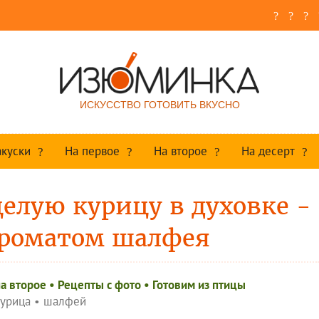
ИСКУССТВО ГОТОВИТЬ ВКУСНО
акуски
На первое
На второе
На десерт
елую курицу в духовке -
ароматом шалфея
а второе
•
Рецепты c фото
•
Готовим из птицы
урица
•
шалфей