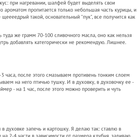
кус: при нагревании, шалфей будет выделять свои
то ароматом пропитается только небольшая часть курицы, и
е щеееедрый такой, основательный "пук", все получится как
туда же грамм 70-100 сливочного масла, оно как нельзя
утрь добавлять категорически не рекомендую. Лишнее.
 2-3 часа, после этого смазываем противень тонким слоем
ываем на него птичью тушку. И в духовку, в духовочку ее -
аймер - на 1 час, после этого можно проверить и чуть
в духовке запечь и картошку. Я делаю так: ставлю в
 на 2-4 части в зависимости от размера клубня, заливаю