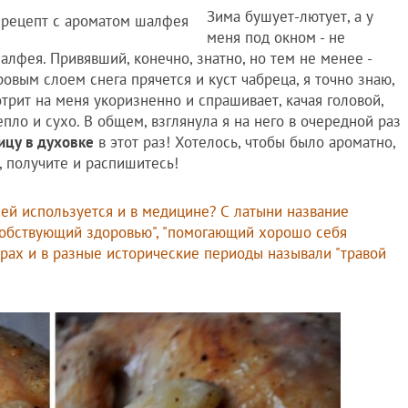
Зима бушует-лютует, а у
меня под окном - не
алфея. Привявший, конечно, знатно, но тем не менее -
ровым слоем снега прячется и куст чабреца, я точно знаю,
отрит на меня укоризненно и спрашивает, качая головой,
епло и сухо. В общем, взглянула я на него в очередной раз
ицу в духовке
в этот раз! Хотелось, чтобы было ароматно,
я, получите и распишитесь!
фей используется и в медицине? С латыни название
собствующий здоровью", "помогающий хорошо себя
турах и в разные исторические периоды называли "травой