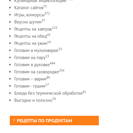
Кулинарная энциклопедия
75
Каталог сайтов
372
Игры, конкурсы
37
Вкусно шутим
122
Рецепты на завтрак
45
Рецепты на обед
14
Рецепты на ужин
53
Готовим в мультиварке
13
Готовим на пару
494
Готовим в духовке
254
Готовим на сковородке
89
Готовим – варим
17
Готовим - тушим
61
Блюда без термической обработки
70
Выгодно и полезно
РЕЦЕПТЫ ПО ПРОДУКТАМ