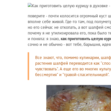
поверите - почти колосится огромный куст ш
вполне себе живой. Где-то там, под полумет
но его сейчас не откопать, а вот шалфей см
почему я не утилизировала его, пока было т
и поняла: я знаю,
как приготовить целую кур
сочно и не обычно - вот тебе, барышня, иде
Все знают, что, помимо кулинарии, шал
растения шалфей переводится как "спо
чувствовать". А еще его во многих куль
бессмертия" и "травой-спасительницей".