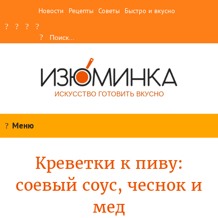
Новости
Рецепты
Советы
Быстро и вкусно
ИСКУССТВО ГОТОВИТЬ ВКУСНО
Меню
Креветки к пиву:
соевый соус, чеснок и
мед