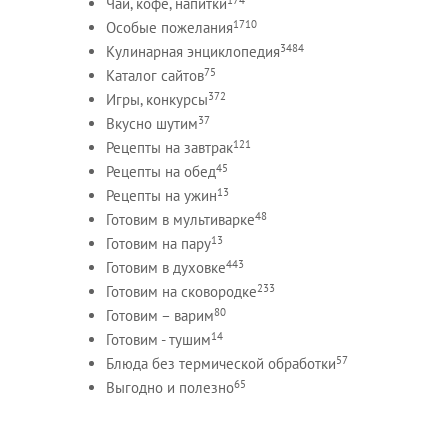
Чай, кофе, напитки
1710
Особые пожелания
3484
Кулинарная энциклопедия
75
Каталог сайтов
372
Игры, конкурсы
37
Вкусно шутим
121
Рецепты на завтрак
45
Рецепты на обед
13
Рецепты на ужин
48
Готовим в мультиварке
13
Готовим на пару
443
Готовим в духовке
233
Готовим на сковородке
80
Готовим – варим
14
Готовим - тушим
57
Блюда без термической обработки
65
Выгодно и полезно