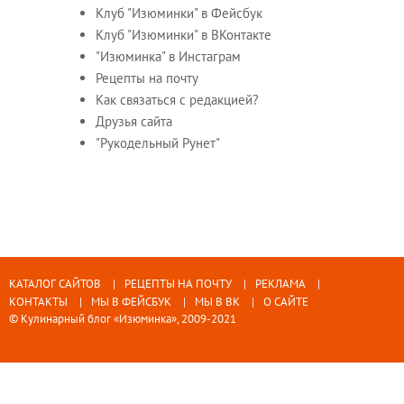
Клуб "Изюминки" в Фейсбук
Клуб "Изюминки" в ВКонтакте
"Изюминка" в Инстаграм
Рецепты на почту
Как связаться с редакцией?
Друзья сайта
"Рукодельный Рунет"
КАТАЛОГ САЙТОВ
РЕЦЕПТЫ НА ПОЧТУ
РЕКЛАМА
КОНТАКТЫ
МЫ В ФЕЙСБУК
МЫ В ВК
О САЙТЕ
© Кулинарный блог «Изюминка», 2009-2021