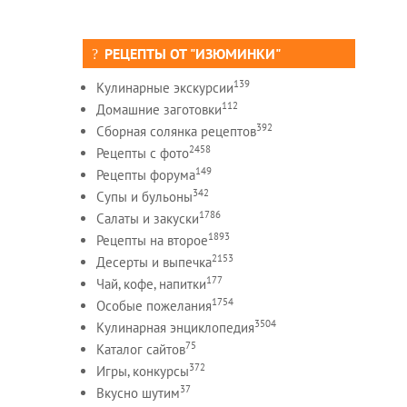
РЕЦЕПТЫ ОТ "ИЗЮМИНКИ"
139
Кулинарные экскурсии
112
Домашние заготовки
392
Сборная солянка рецептов
2458
Рецепты c фото
149
Рецепты форума
342
Супы и бульоны
1786
Салаты и закуски
1893
Рецепты на второе
2153
Десерты и выпечка
177
Чай, кофе, напитки
1754
Особые пожелания
3504
Кулинарная энциклопедия
75
Каталог сайтов
372
Игры, конкурсы
37
Вкусно шутим