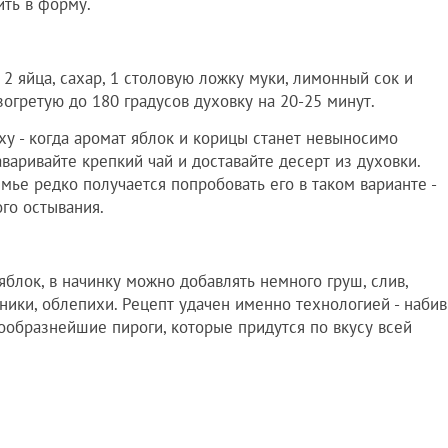
ить в форму.
2 яйца, сахар, 1 столовую ложку муки, лимонный сок и
зогретую до 180 градусов духовку на 20-25 минут.
ху - когда аромат яблок и корицы станет невыносимо
аваривайте крепкий чай и доставайте десерт из духовки.
емье редко получается попробовать его в таком варианте -
ого остывания.
блок, в начинку можно добавлять немного груш, слив,
ники, облепихи. Рецепт удачен именно технологией - набив
ообразнейшие пироги, которые придутся по вкусу всей