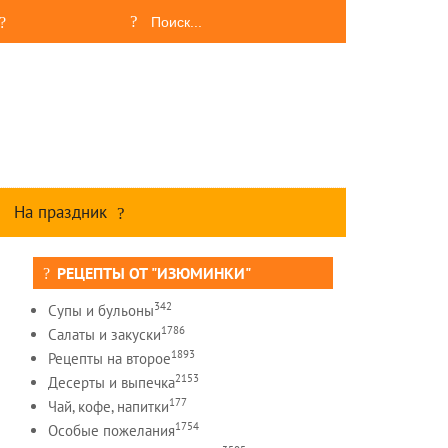
На праздник
РЕЦЕПТЫ ОТ "ИЗЮМИНКИ"
342
Супы и бульоны
1786
Салаты и закуски
1893
Рецепты на второе
2153
Десерты и выпечка
177
Чай, кофе, напитки
1754
Особые пожелания