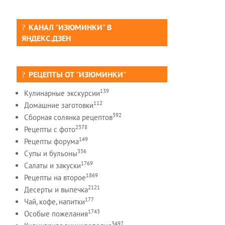
КАНАЛ "ИЗЮМИНКИ" В
ЯНДЕКС.ДЗЕН
РЕЦЕПТЫ ОТ "ИЗЮМИНКИ"
139
Кулинарные экскурсии
112
Домашние заготовки
392
Сборная солянка рецептов
2378
Рецепты c фото
149
Рецепты форума
336
Супы и бульоны
1769
Салаты и закуски
1869
Рецепты на второе
2121
Десерты и выпечка
177
Чай, кофе, напитки
1743
Особые пожелания
3497