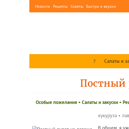
Новости
Рецепты
Советы
Быстро и вкусно
Салаты и з
Постный 
Особые пожелания
•
Салаты и закуски
•
Ре
кукуруза
•
ла
В общем, я уж