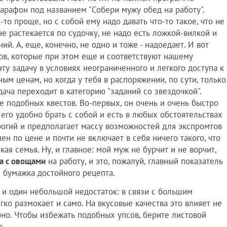
арафон под названием "Собери мужу обед на работу".
-то проще, но с собой ему надо давать что-то такое, что не
не растекается по судочку, не надо есть ложкой-вилкой и
. А, еще, конечно, не одно и тоже - надоедает. И вот
ов, которые при этом еще и соответствуют нашему
ту задачу в условиях неограниченного и легкого доступа к
м ценам, но когда у тебя в распоряжении, по сути, только
адача переходит в категорию "заданий со звездочкой".
 подобных квестов. Во-первых, он очень и очень быстро
, его удобно брать с собой и есть в любых обстоятельствах
трогий и предполагает массу возможностей для экспромтов
пен по цене и почти не включает в себя ничего такого, что
ая семья. Ну, и главное: мой муж не бурчит и не ворчит,
а с овощами
на работу, и это, пожалуй, главный показатель
 бумажка достойного рецепта.
 и один небольшой недостаток: в связи с большим
ко размокает и само. На вкусовые качества это влияет не
обно. Чтобы избежать подобных упсов, берите листовой
о.