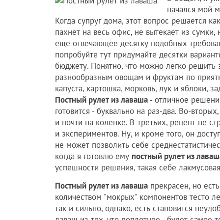
начался мой м
Когда супруг дома, этот вопрос решается как
пахнет на весь офис, не вытекает из сумки, 
еще отвечающее десятку подобных требований
попробуйте тут придумайте десятки вариант
бюджету. Понятно, что можно легко решить э
разнообразным овощам и фруктам по приятны
капуста, картошка, морковь, лук и яблоки, з
Постный рулет из лаваша
- отличное решение
готовится - буквально на раз-два. Во-вторых
и почти на коленке. В-третьих, рецепт не с
и экспериментов. Ну, и кроме того, он досту
не может позволить себе среднестатистическ
когда я готовлю ему
постный рулет из лаваш
успешности решения, такая себе лакмусовая
Постный рулет из лаваша
прекрасен, но есть
количеством "мокрых" компонентов тесто лег
так и сильно, однако, есть становится неуд
лаваш из тех, что поплотнее - будет самое т