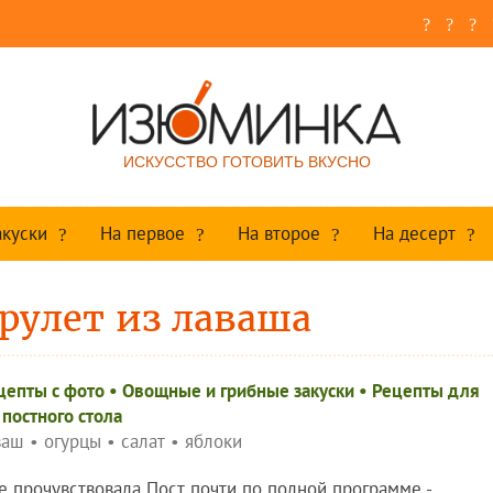
ИСКУССТВО ГОТОВИТЬ ВКУСНО
акуски
На первое
На второе
На десерт
рулет из лаваша
цепты c фото
•
Овощные и грибные закуски
•
Рецепты для
постного стола
ваш
•
огурцы
•
салат
•
яблоки
е прочувствовала Пост почти по полной программе -