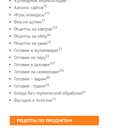
Кулинарная энциклопедия
75
Каталог сайтов
372
Игры, конкурсы
37
Вкусно шутим
123
Рецепты на завтрак
46
Рецепты на обед
14
Рецепты на ужин
53
Готовим в мультиварке
13
Готовим на пару
507
Готовим в духовке
261
Готовим на сковородке
90
Готовим – варим
18
Готовим - тушим
61
Блюда без термической обработки
75
Выгодно и полезно
РЕЦЕПТЫ ПО ПРОДУКТАМ