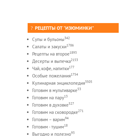
РЕЦЕПТЫ ОТ "ИЗЮМИНКИ"
342
Супы и бульоны
1786
Салаты и закуски
1893
Рецепты на второе
2153
Десерты и выпечка
177
Чай, кофе, напитки
1754
Особые пожелания
3505
Кулинарная энциклопедия
53
Готовим в мультиварке
13
Готовим на пару
527
Готовим в духовке
271
Готовим на сковородке
94
Готовим – варим
18
Готовим - тушим
93
Выгодно и полезно