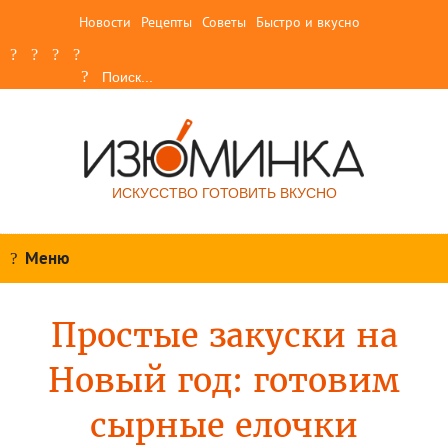
Новости
Рецепты
Советы
Быстро и вкусно
ИСКУССТВО ГОТОВИТЬ ВКУСНО
Меню
Простые закуски на
Новый год: готовим
сырные елочки