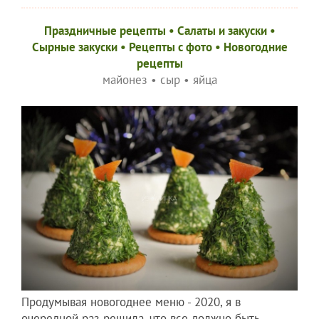
Праздничные рецепты
•
Салаты и закуски
•
Сырные закуски
•
Рецепты c фото
•
Новогодние
рецепты
майонез
•
сыр
•
яйца
Продумывая новогоднее меню - 2020, я в
очередной раз решила, что все должно быть