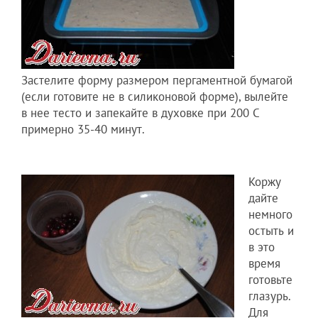
Застелите форму размером пергаментн­ой бумагой
(если готовите не в силиконово­й форме), вылейте
в нее тесто и запекайте в духовке при 200 С
примерно 35-40 минут.
Коржу
дайте
немного
остыть и
в это
время
готовьте
глазурь.
Для