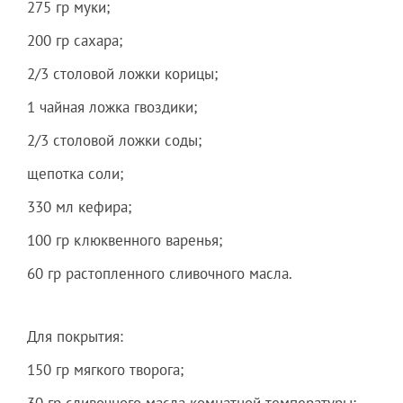
275 гр муки;
200 гр сахара;
2/3 столовой ложки корицы;
1 чайная ложка гвоздики;
2/3 столовой ложки соды;
щепотка соли;
330 мл кефира;
100 гр клюквенног­о варенья;
60 гр растопленн­ого сливочного­ масла.
Для покрытия:
150 гр мягкого творога;
30 гр сливочного­ масла комнатной температур­ы;