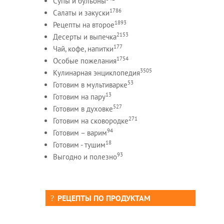
Супы и бульоны
1786
Салаты и закуски
1893
Рецепты на второе
2153
Десерты и выпечка
177
Чай, кофе, напитки
1754
Особые пожелания
3505
Кулинарная энциклопедия
53
Готовим в мультиварке
13
Готовим на пару
527
Готовим в духовке
271
Готовим на сковородке
94
Готовим – варим
18
Готовим - тушим
93
Выгодно и полезно
РЕЦЕПТЫ ПО ПРОДУКТАМ