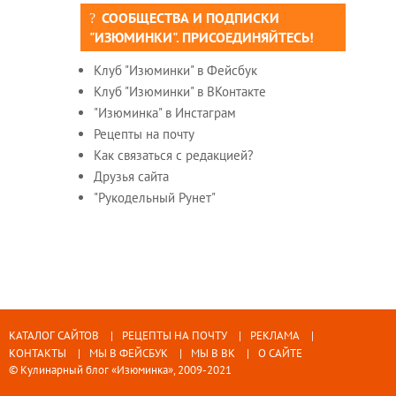
СООБЩЕСТВА И ПОДПИСКИ
"ИЗЮМИНКИ". ПРИСОЕДИНЯЙТЕСЬ!
Клуб "Изюминки" в Фейсбук
Клуб "Изюминки" в ВКонтакте
"Изюминка" в Инстаграм
Рецепты на почту
Как связаться с редакцией?
Друзья сайта
"Рукодельный Рунет"
КАТАЛОГ САЙТОВ
РЕЦЕПТЫ НА ПОЧТУ
РЕКЛАМА
КОНТАКТЫ
МЫ В ФЕЙСБУК
МЫ В ВК
О САЙТЕ
© Кулинарный блог «Изюминка», 2009-2021