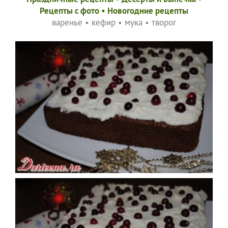
Рецепты c фото
•
Новогодние рецепты
варенье
•
кефир
•
мука
•
творог