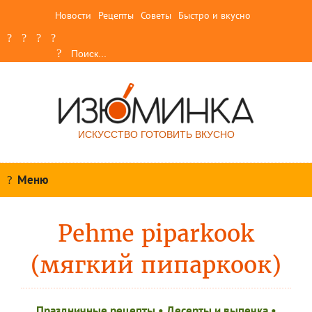
Новости
Рецепты
Советы
Быстро и вкусно
ИСКУССТВО ГОТОВИТЬ ВКУСНО
Меню
Pehme piparkook
(мягкий пипаркоок)
Праздничные рецепты
•
Десерты и выпечка
•