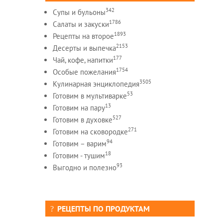
342
Супы и бульоны
1786
Салаты и закуски
1893
Рецепты на второе
2153
Десерты и выпечка
177
Чай, кофе, напитки
1754
Особые пожелания
3505
Кулинарная энциклопедия
53
Готовим в мультиварке
13
Готовим на пару
527
Готовим в духовке
271
Готовим на сковородке
94
Готовим – варим
18
Готовим - тушим
93
Выгодно и полезно
РЕЦЕПТЫ ПО ПРОДУКТАМ