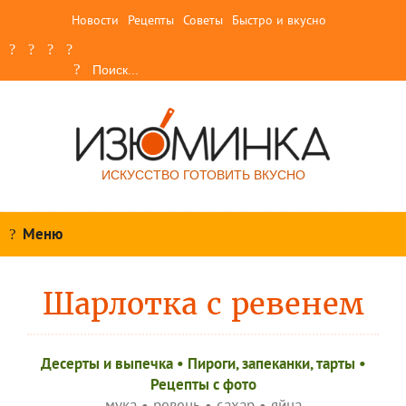
Новости
Рецепты
Советы
Быстро и вкусно
ИСКУССТВО ГОТОВИТЬ ВКУСНО
Меню
Шарлотка с ревенем
Десерты и выпечка
•
Пироги, запеканки, тарты
•
Рецепты c фото
мука
•
ревень
•
сахар
•
яйца