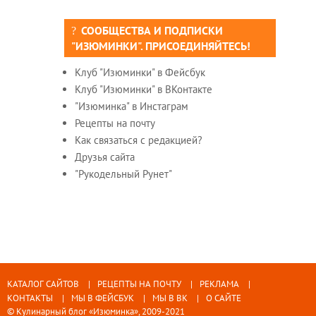
СООБЩЕСТВА И ПОДПИСКИ
"ИЗЮМИНКИ". ПРИСОЕДИНЯЙТЕСЬ!
Клуб "Изюминки" в Фейсбук
Клуб "Изюминки" в ВКонтакте
"Изюминка" в Инстаграм
Рецепты на почту
Как связаться с редакцией?
Друзья сайта
"Рукодельный Рунет"
КАТАЛОГ САЙТОВ
РЕЦЕПТЫ НА ПОЧТУ
РЕКЛАМА
КОНТАКТЫ
МЫ В ФЕЙСБУК
МЫ В ВК
О САЙТЕ
© Кулинарный блог «Изюминка», 2009-2021