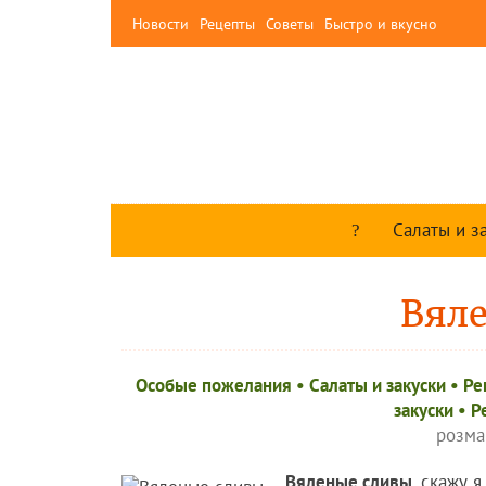
Новости
Рецепты
Советы
Быстро и вкусно
Салаты и з
Вял
Особые пожелания
•
Салаты и закуски
•
Ре
закуски
•
Р
розма
Вяленые сливы
, скажу 