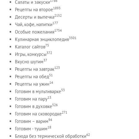
1786
Салаты и закуски
1893
Рецепты на второе
2152
Десерты и выпечка
177
Чай, кофе, напитки
1754
Особые пожелания
3501
Кулинарная энциклопедия
75
Каталог сайтов
372
Игры, конкурсы
37
Вкусно шутим
123
Рецепты на завтрак
51
Рецепты на обед
14
Рецепты на ужин
53
Готовим в мультиварке
13
Готовим на пару
526
Готовим в духовке
271
Готовим на сковородке
94
Готовим – варим
18
Готовим - тушим
62
Блюда без термической обработки