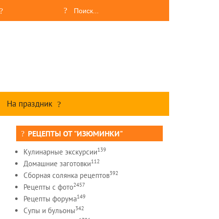
На праздник
РЕЦЕПТЫ ОТ "ИЗЮМИНКИ"
139
Кулинарные экскурсии
112
Домашние заготовки
392
Сборная солянка рецептов
2457
Рецепты c фото
149
Рецепты форума
342
Супы и бульоны