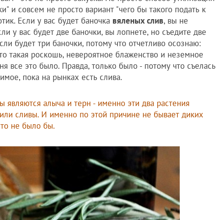
ки" и совсем не просто вариант "чего бы такого подать к
отик. Если у вас будет баночка
вяленых слив
, вы не
сли у вас будет две баночки, вы лопнете, но съедите две
если будет три баночки, потому что отчетливо осознаю:
это такая роскошь, невероятное блаженство и неземное
ня все это было. Правда, только было - потому что съелась
имое, пока на рынках есть слива.
ы являются алыча и терн - именно эти два растения
чили сливы. И именно по этой причине не бывает диких
сто не было бы.