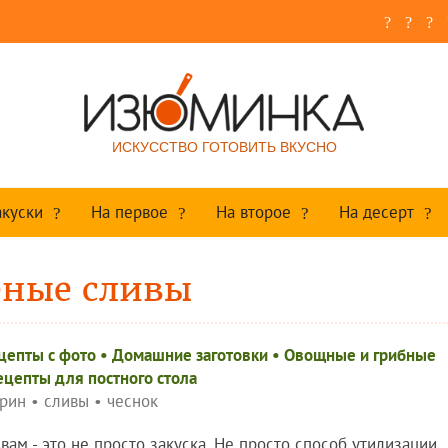
ИСКУССТВО ГОТОВИТЬ ВКУСНО
акуски
На первое
На второе
На десерт
еные сливы
цепты c фото
•
Домашние заготовки
•
Овощные и грибные
ецепты для постного стола
рин
•
сливы
•
чеснок
я вам - это не просто закуска. Не просто способ утилизации