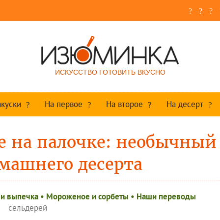
ИСКУССТВО ГОТОВИТЬ ВКУСНО
акуски
На первое
На второе
На десерт
е на палочке: необычный
машнего десерта
 и выпечка
•
Мороженое и сорбеты
•
Наши переводы
сельдерей