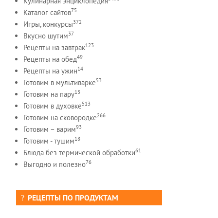
Кулинарная энциклопедия
75
Каталог сайтов
372
Игры, конкурсы
37
Вкусно шутим
123
Рецепты на завтрак
49
Рецепты на обед
14
Рецепты на ужин
53
Готовим в мультиварке
13
Готовим на пару
513
Готовим в духовке
266
Готовим на сковородке
93
Готовим – варим
18
Готовим - тушим
61
Блюда без термической обработки
76
Выгодно и полезно
РЕЦЕПТЫ ПО ПРОДУКТАМ