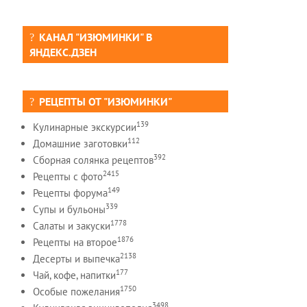
КАНАЛ "ИЗЮМИНКИ" В
ЯНДЕКС.ДЗЕН
РЕЦЕПТЫ ОТ "ИЗЮМИНКИ"
139
Кулинарные экскурсии
112
Домашние заготовки
392
Сборная солянка рецептов
2415
Рецепты c фото
149
Рецепты форума
339
Супы и бульоны
1778
Салаты и закуски
1876
Рецепты на второе
2138
Десерты и выпечка
177
Чай, кофе, напитки
1750
Особые пожелания
3498