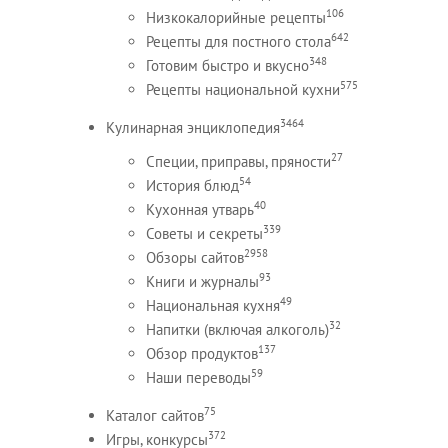
106
Низкокалорийные рецепты
642
Рецепты для постного стола
348
Готовим быстро и вкусно
575
Рецепты национальной кухни
3464
Кулинарная энциклопедия
27
Специи, приправы, пряности
54
История блюд
40
Кухонная утварь
339
Советы и секреты
2958
Обзоры сайтов
93
Книги и журналы
49
Национальная кухня
32
Напитки (включая алкоголь)
137
Обзор продуктов
59
Наши переводы
75
Каталог сайтов
372
Игры, конкурсы