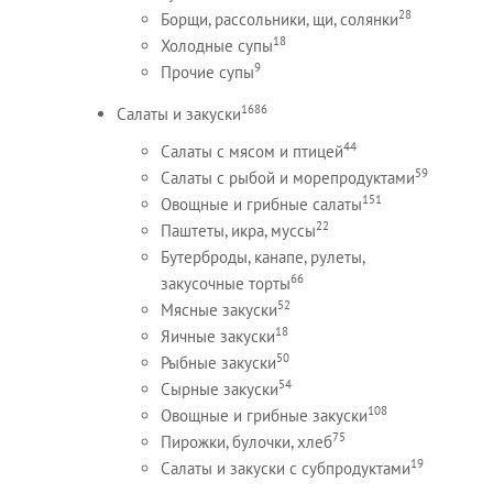
28
Борщи, рассольники, щи, солянки
18
Холодные супы
9
Прочие супы
1686
Салаты и закуски
44
Салаты с мясом и птицей
59
Салаты с рыбой и морепродуктами
151
Овощные и грибные салаты
22
Паштеты, икра, муссы
Бутерброды, канапе, рулеты,
66
закусочные торты
52
Мясные закуски
18
Яичные закуски
50
Рыбные закуски
54
Сырные закуски
108
Овощные и грибные закуски
75
Пирожки, булочки, хлеб
19
Салаты и закуски с субпродуктами