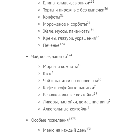
116
Блины, оладьи, сырники
36
Торты и пирожные без выпечки
31
Конфеты
21
Мороженое и сорбеты
31
Желе, муссы, пана-котты
16
Кремы, глазури, украшения
124
Печенье
174
Чай, кофе, напитки
18
Морсы и компоты
1
Квас
20
Чай и напитки на основе чая
7
Кофе и кофейные напитки
19
Безалкогольные коктейли
2
Ликеры, настойки, домашние вина
4
Алкогольные коктейли
1673
Особые пожелания
131
Меню на каждый день