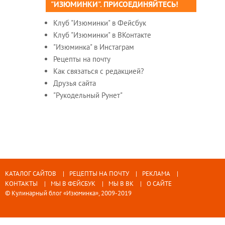
"ИЗЮМИНКИ". ПРИСОЕДИНЯЙТЕСЬ!
Клуб "Изюминки" в Фейсбук
Клуб "Изюминки" в ВКонтакте
"Изюминка" в Инстаграм
Рецепты на почту
Как связаться с редакцией?
Друзья сайта
"Рукодельный Рунет"
КАТАЛОГ САЙТОВ
РЕЦЕПТЫ НА ПОЧТУ
РЕКЛАМА
КОНТАКТЫ
МЫ В ФЕЙСБУК
МЫ В ВК
О САЙТЕ
© Кулинарный блог «Изюминка», 2009-2019