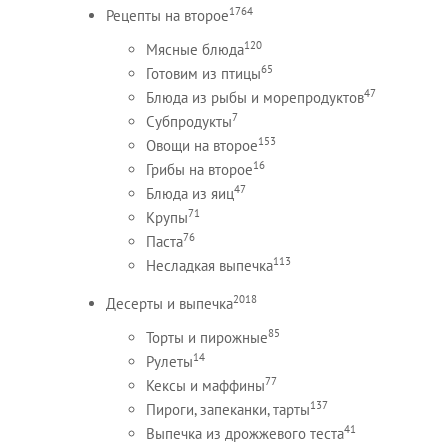
1764
Рецепты на второе
120
Мясные блюда
65
Готовим из птицы
47
Блюда из рыбы и морепродуктов
7
Субпродукты
153
Овощи на второе
16
Грибы на второе
47
Блюда из яиц
71
Крупы
76
Паста
113
Несладкая выпечка
2018
Десерты и выпечка
85
Торты и пирожные
14
Рулеты
77
Кексы и маффины
137
Пироги, запеканки, тарты
41
Выпечка из дрожжевого теста