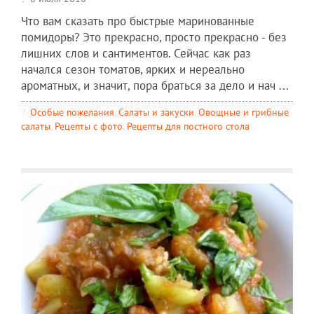
Что вам сказать про быстрые маринованные
помидоры? Это прекрасно, просто прекрасно - без
лишних слов и сантиментов. Сейчас как раз
начался сезон томатов, ярких и нереально
ароматных, и значит, пора браться за дело и нач ...
Особые пожелания
,
Салаты и закуски
,
Овощные и грибные
салаты
,
Рецепты c фото
,
Рецепты для постного стола