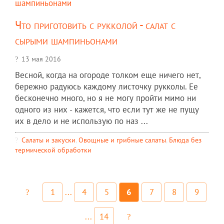
Что приготовить с рукколой - салат с
сырыми шампиньонами
13 мая 2016
Весной, когда на огороде толком еще ничего нет,
бережно радуюсь каждому листочку рукколы. Ее
бесконечно много, но я не могу пройти мимо ни
одного из них - кажется, что если тут же не пущу
их в дело и не использую по наз ...
Салаты и закуски
,
Овощные и грибные салаты
,
Блюда без
термической обработки
1
...
4
5
6
7
8
9
...
14