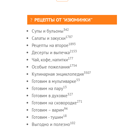
РЕЦЕПТЫ ОТ "ИЗЮМИНКИ"
342
Супы и бульоны
1787
Салаты и закуски
1893
Рецепты на второе
2153
Десерты и выпечка
177
Чай, кофе, напитки
1754
Особые пожелания
3507
Кулинарная энциклопедия
53
Готовим в мультиварке
13
Готовим на пару
527
Готовим в духовке
271
Готовим на сковородке
94
Готовим – варим
18
Готовим - тушим
102
Выгодно и полезно