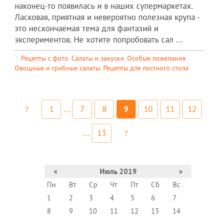
наконец-то появилась и в наших супермаркетах.
Ласковая, приятная и невероятно полезная крупа -
это нескончаемая тема для фантазий и
экспериментов. Не хотите попробовать сал ...
Рецепты c фото
,
Салаты и закуски
,
Особые пожелания
,
Овощные и грибные салаты
,
Рецепты для постного стола
1
...
7
8
9
10
11
12
...
13
«
Июль 2019
»
Пн
Вт
Ср
Чт
Пт
Сб
Вс
1
2
3
4
5
6
7
8
9
10
11
12
13
14