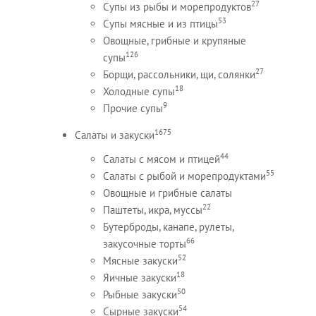
27
Супы из рыбы и морепродуктов
53
Супы мясные и из птицы
Овощные, грибные и крупяные
126
супы
27
Борщи, рассольники, щи, солянки
18
Холодные супы
9
Прочие супы
1675
Салаты и закуски
44
Салаты с мясом и птицей
55
Салаты с рыбой и морепродуктами
Овощные и грибные салаты
22
Паштеты, икра, муссы
Бутерброды, канапе, рулеты,
66
закусочные торты
52
Мясные закуски
18
Яичные закуски
50
Рыбные закуски
54
Сырные закуски