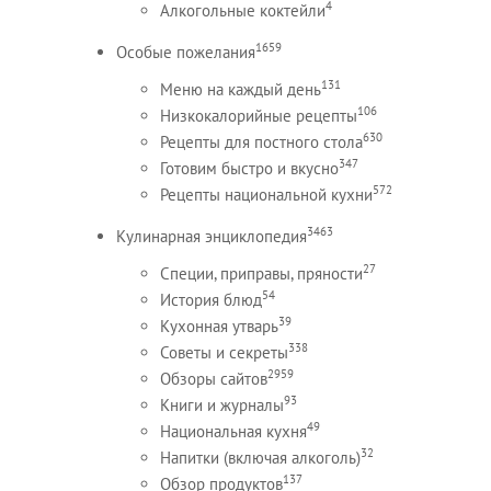
4
Алкогольные коктейли
1659
Особые пожелания
131
Меню на каждый день
106
Низкокалорийные рецепты
630
Рецепты для постного стола
347
Готовим быстро и вкусно
572
Рецепты национальной кухни
3463
Кулинарная энциклопедия
27
Специи, приправы, пряности
54
История блюд
39
Кухонная утварь
338
Советы и секреты
2959
Обзоры сайтов
93
Книги и журналы
49
Национальная кухня
32
Напитки (включая алкоголь)
137
Обзор продуктов