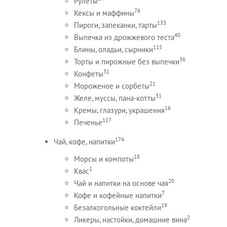
Рулеты
76
Кексы и маффины
133
Пироги, запеканки, тарты
40
Выпечка из дрожжевого теста
115
Блины, оладьи, сырники
36
Торты и пирожные без выпечки
31
Конфеты
21
Мороженое и сорбеты
31
Желе, муссы, пана-котты
16
Кремы, глазури, украшения
117
Печенье
174
Чай, кофе, напитки
18
Морсы и компоты
1
Квас
20
Чай и напитки на основе чая
7
Кофе и кофейные напитки
19
Безалкогольные коктейли
2
Ликеры, настойки, домашние вина