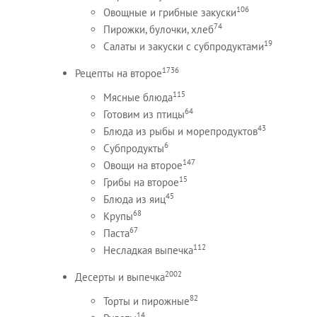
106
Овощные и грибные закуски
74
Пирожки, булочки, хлеб
19
Салаты и закуски с субпродуктами
1736
Рецепты на второе
115
Мясные блюда
64
Готовим из птицы
43
Блюда из рыбы и морепродуктов
6
Субпродукты
147
Овощи на второе
15
Грибы на второе
45
Блюда из яиц
68
Крупы
67
Паста
112
Несладкая выпечка
2002
Десерты и выпечка
82
Торты и пирожные
14