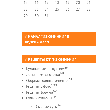
15
16
17
18
19
20
21
22
23
24
25
26
27
28
29
30
31
КАНАЛ "ИЗЮМИНКИ" В
ЯНДЕКС.ДЗЕН
РЕЦЕПТЫ ОТ "ИЗЮМИНКИ"
139
Кулинарные экскурсии
109
Домашние заготовки
391
Сборная солянка рецептов
2009
Рецепты c фото
146
Рецепты форума
314
Супы и бульоны
16
Сырные супы