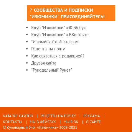
СООБЩЕСТВА И ПОДПИСКИ
"ИЗЮМИНКИ". ПРИСОЕДИНЯЙТЕСЬ!
Клуб "Изюминки" в Фейсбук
Клуб "Изюминки" в ВКонтакте
"Изюминка" в Инстаграм
Рецепты на почту
Как связаться с редакцией?
Друзья сайта
"Рукодельный Рунет"
КАТАЛОГ САЙТОВ
РЕЦЕПТЫ НА ПОЧТУ
РЕКЛАМА
КОНТАКТЫ
МЫ В ФЕЙСБУК
МЫ В ВК
О САЙТЕ
© Кулинарный блог «Изюминка», 2009-2021