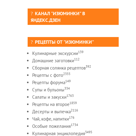
КАНАЛ "ИЗЮМИНКИ" В
ЯНДЕКС.ДЗЕН
РЕЦЕПТЫ ОТ "ИЗЮМИНКИ"
139
Кулинарные экскурсии
112
Домашние заготовки
392
Сборная солянка рецептов
2355
Рецепты c фото
149
Рецепты форума
334
Супы и бульоны
1763
Салаты и закуски
1859
Рецепты на второе
2116
Десерты и выпечка
176
Чай, кофе, напитки
1734
Особые пожелания
3495
Кулинарная энциклопедия