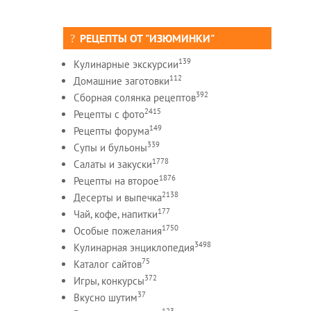
РЕЦЕПТЫ ОТ "ИЗЮМИНКИ"
139
Кулинарные экскурсии
112
Домашние заготовки
392
Сборная солянка рецептов
2415
Рецепты c фото
149
Рецепты форума
339
Супы и бульоны
1778
Салаты и закуски
1876
Рецепты на второе
2138
Десерты и выпечка
177
Чай, кофе, напитки
1750
Особые пожелания
3498
Кулинарная энциклопедия
75
Каталог сайтов
372
Игры, конкурсы
37
Вкусно шутим
123