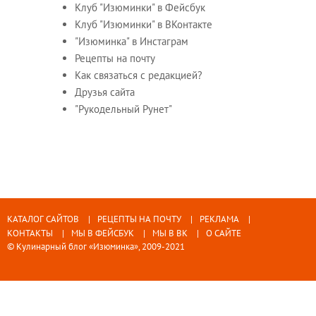
Клуб "Изюминки" в Фейсбук
Клуб "Изюминки" в ВКонтакте
"Изюминка" в Инстаграм
Рецепты на почту
Как связаться с редакцией?
Друзья сайта
"Рукодельный Рунет"
КАТАЛОГ САЙТОВ
РЕЦЕПТЫ НА ПОЧТУ
РЕКЛАМА
КОНТАКТЫ
МЫ В ФЕЙСБУК
МЫ В ВК
О САЙТЕ
© Кулинарный блог «Изюминка», 2009-2021