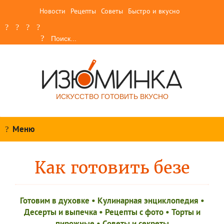
Новости
Рецепты
Советы
Быстро и вкусно
ИСКУССТВО ГОТОВИТЬ ВКУСНО
Меню
Как готовить безе
Готовим в духовке
•
Кулинарная энциклопедия
•
Десерты и выпечка
•
Рецепты c фото
•
Торты и
пирожные
•
Советы и секреты