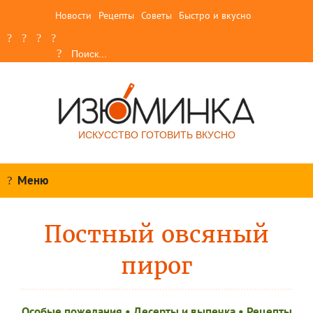
Новости
Рецепты
Советы
Быстро и вкусно
ИСКУССТВО ГОТОВИТЬ ВКУСНО
Меню
Постный овсяный
пирог
Особые пожелания
•
Десерты и выпечка
•
Рецепты