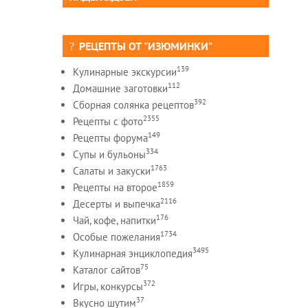
РЕЦЕПТЫ ОТ "ИЗЮМИНКИ"
139
Кулинарные экскурсии
112
Домашние заготовки
392
Сборная солянка рецептов
2355
Рецепты c фото
149
Рецепты форума
334
Супы и бульоны
1763
Салаты и закуски
1859
Рецепты на второе
2116
Десерты и выпечка
176
Чай, кофе, напитки
1734
Особые пожелания
3495
Кулинарная энциклопедия
75
Каталог сайтов
372
Игры, конкурсы
37
Вкусно шутим