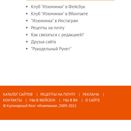
Клуб "Изюминки" в Фейсбук
Клуб "Изюминки" в ВКонтакте
"Изюминка" в Инстаграм
Рецепты на почту
Как связаться с редакцией?
Друзья сайта
"Рукодельный Рунет"
КАТАЛОГ САЙТОВ
РЕЦЕПТЫ НА ПОЧТУ
РЕКЛАМА
КОНТАКТЫ
МЫ В ФЕЙСБУК
МЫ В ВК
О САЙТЕ
© Кулинарный блог «Изюминка», 2009-2021