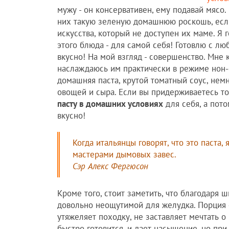
мужу - он консервативен, ему подавай мясо.
них такую зеленую домашнюю роскошь, если
искусства, который не доступен их маме. Я
этого блюда - для самой себя! Готовлю с л
вкусно! На мой взгляд - совершенство. Мне к
наслаждаюсь им практически в режиме нон-ст
домашняя паста, крутой томатный соус, немн
овощей и сыра. Если вы придерживаетесь то
пасту в домашних условиях
для себя, а пото
вкусно!
Когда итальянцы говорят, что это паста,
мастерами дымовых завес.
Сэр Алекс Фергюсон
Кроме того, стоит заметить, что благодаря ш
довольно неощутимой для желудка. Порция с
утяжеляет походку, не заставляет мечтать о
быстро готовится, и дает насыщение, но при