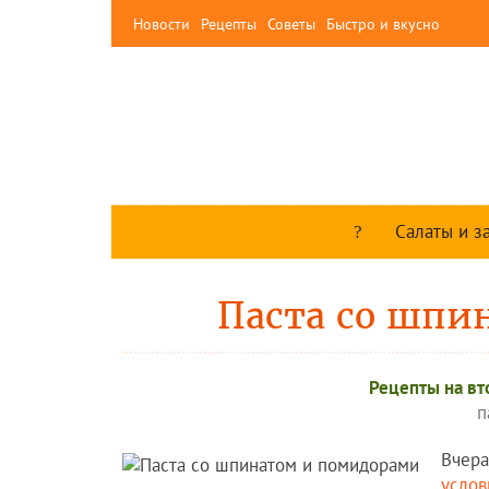
Новости
Рецепты
Советы
Быстро и вкусно
Салаты и з
Паста со шпи
Рецепты на вт
п
Вчера
услов