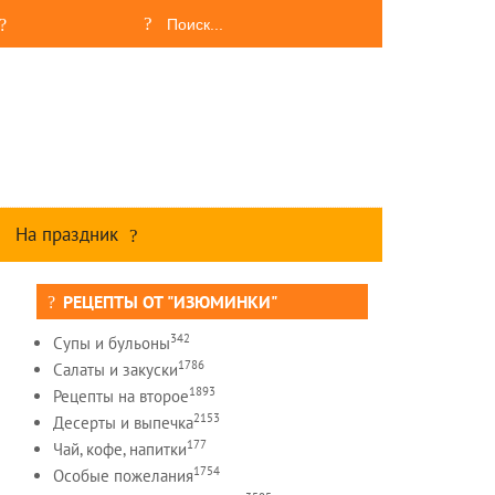
На праздник
РЕЦЕПТЫ ОТ "ИЗЮМИНКИ"
342
Супы и бульоны
1786
Салаты и закуски
1893
Рецепты на второе
2153
Десерты и выпечка
177
Чай, кофе, напитки
1754
Особые пожелания