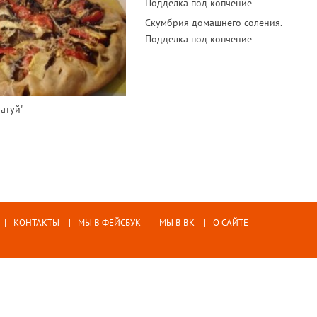
Скумбрия домашнего соления.
Подделка под копчение
татуй"
КОНТАКТЫ
МЫ В ФЕЙСБУК
МЫ В ВК
О САЙТЕ