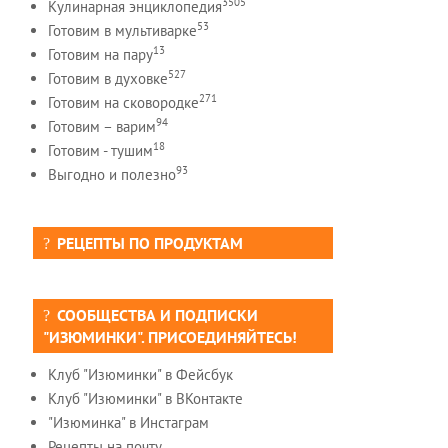
3505
Кулинарная энциклопедия
53
Готовим в мультиварке
13
Готовим на пару
527
Готовим в духовке
271
Готовим на сковородке
94
Готовим – варим
18
Готовим - тушим
93
Выгодно и полезно
РЕЦЕПТЫ ПО ПРОДУКТАМ
СООБЩЕСТВА И ПОДПИСКИ
"ИЗЮМИНКИ". ПРИСОЕДИНЯЙТЕСЬ!
Клуб "Изюминки" в Фейсбук
Клуб "Изюминки" в ВКонтакте
"Изюминка" в Инстаграм
Рецепты на почту