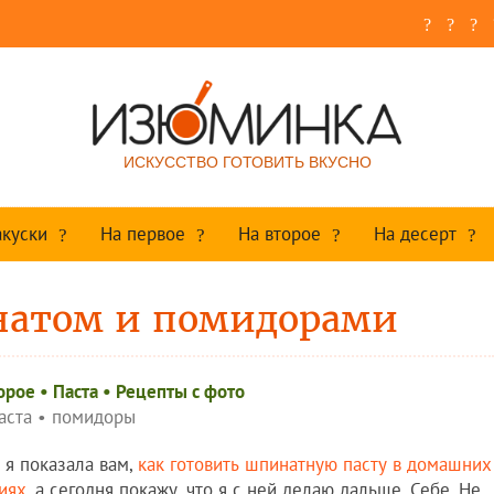
ИСКУССТВО ГОТОВИТЬ ВКУСНО
акуски
На первое
На второе
На десерт
натом и помидорами
орое
•
Паста
•
Рецепты c фото
аста
•
помидоры
 я показала вам,
как готовить шпинатную пасту в домашних
иях
, а сегодня покажу, что я с ней делаю дальше. Себе. Не