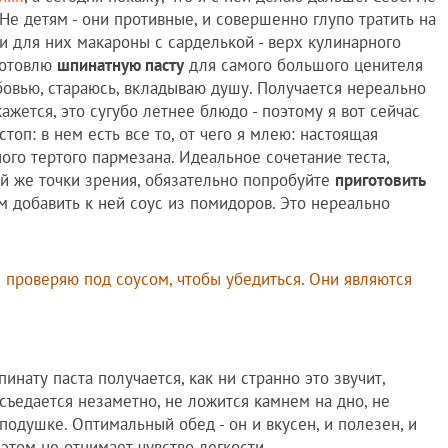
 Не детям - они противные, и совершенно глупо тратить на
 для них макароны с сарделькой - верх кулинарного
 готовлю
шпинатную пасту
для самого большого ценителя
юбовью, стараюсь, вкладываю душу. Получается нереально
ажется, это сугубо летнее блюдо - поэтому я вот сейчас
оп: в нем есть все то, от чего я млею: настоящая
ого тертого пармезана. Идеальное сочетание теста,
й же точки зрения, обязательно попробуйте
приготовить
м добавить к ней соус из помидоров. Это нереально
 я проверяю под соусом, чтобы убедиться. Они являются
пинату паста получается, как ни странно это звучит,
ъедается незаметно, не ложится камнем на дно, не
 подушке. Оптимальный обед - он и вкусен, и полезен, и
 этом не отнимает чувство легкости.