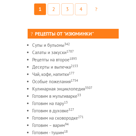
1
2
3
4
РЕЦЕПТЫ ОТ "ИЗЮМИНКИ"
342
Супы и бульоны
1787
Салаты и закуски
1893
Рецепты на второе
2153
Десерты и выпечка
177
Чай, кофе, напитки
1754
Особые пожелания
3507
Кулинарная энциклопедия
53
Готовим в мультиварке
13
Готовим на пару
527
Готовим в духовке
271
Готовим на сковородке
94
Готовим – варим
18
Готовим - тушим