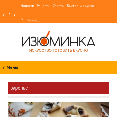
Новости
Рецепты
Советы
Быстро и вкусно
ИСКУССТВО ГОТОВИТЬ ВКУСНО
Меню
варенье