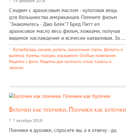
19 декабря 2018
Сэндвич с арахисовым маслом - культовая вещь
для большинства американцев. Помните фильм
"Знакомьтесь - Джо Блек"? Бред Питт ел
арахисовое масло весь фильм, ложками, получая
видимое наслаждение и всячески нахваливая. За ...
Бутерброды, канапе, рулеты, закусочные торты
,
Десерты и
выпечка
,
Кремы, глазури, украшения
,
Особые пожелания
,
Рецепты c фото
,
Рецепты для постного стола
,
Салаты и
закуски
Булочки как пончики. Пончики как булочки
7 октября 2018
Пончики в духовке, спросите вы, а я отвечу - да,