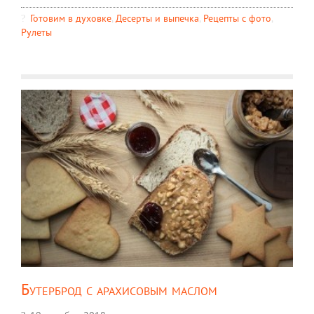
Готовим в духовке
,
Десерты и выпечка
,
Рецепты c фото
,
Рулеты
Бутерброд с арахисовым маслом