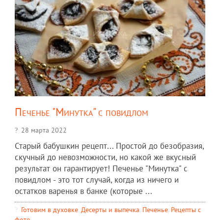
Печенье "Минутка" с повидлом
28 марта 2022
Старый бабушкин рецепт... Простой до безобразия,
скучный до невозможности, но какой же вкусный
результат он гарантирует! Печенье "Минутка" с
повидлом - это тот случай, когда из ничего и
остатков варенья в банке (которые ...
Готовим в духовке
,
Десерты и выпечка
,
Печенье
,
Рецепты c
фото