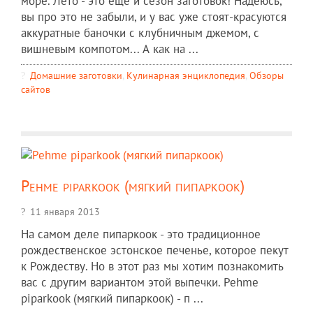
море. Лето - это еще и сезон заготовок! Надеюсь,
вы про это не забыли, и у вас уже стоят-красуются
аккуратные баночки с клубничным джемом, с
вишневым компотом... А как на ...
Домашние заготовки
,
Кулинарная энциклопедия
,
Обзоры
сайтов
Pehme piparkook (мягкий пипаркоок)
11 января 2013
На самом деле пипаркоок - это традиционн­ое
рождествен­ское эстонское печенье, которое пекут
к Рождеству. Но в этот раз мы хотим познакомит­ь
вас с другим вариантом этой выпечки. Pehme
piparkook (мягкий пипаркоок)­ - п ...